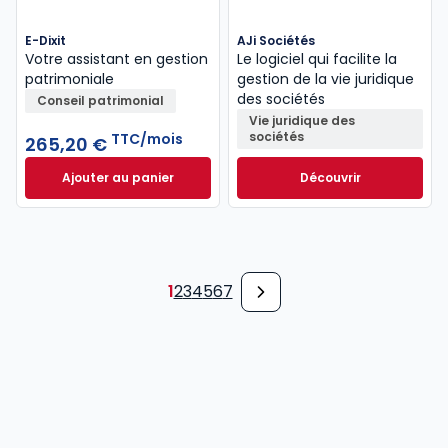
E-Dixit
AJi Sociétés
Votre assistant en gestion
Le logiciel qui facilite la
patrimoniale
gestion de la vie juridique
des sociétés
Conseil patrimonial
Vie juridique des
sociétés
TTC/mois
265,20 €
Ajouter au panier
Découvrir
E-Dixit à 265,20 €
TTC/mois
1
2
3
4
5
6
7