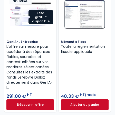
NOUVEAU
Essai
gratuit
disponible
GenIA-L Entreprise
Mémentis Fiscal
L'offre sur mesure pour
Toute la réglementation
accéder à des réponses
fiscale applicable
fiables, sourcées et
contextualisées sur vos
matières sélectionnées.
Consultez les extraits des
fonds Lefebvre Dalloz
directement dans GenIA-
L.
HT
HT/mois
291,00 €
40,33 €
Découvrir l'offre
Ajouter au panier
GenIA-L Entreprise à partir de 291,00 € HT
Mémentis Fiscal à