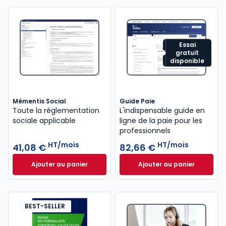
Essai
gratuit
disponible
Mémentis Social
Guide Paie
Toute la réglementation
L'indispensable guide en
sociale applicable
ligne de la paie pour les
professionnels
HT/mois
HT/mois
41,08 €
82,66 €
Ajouter au panier
Ajouter au panier
Mémentis Social à 41,08 €
HT/mois
Guide Paie à 82,6
BEST-SELLER