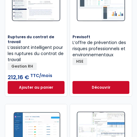
Ruptures du contrat de
Previsoft
travail
L’offre de prévention des
L’assistant intelligent pour
risques professionnels et
les ruptures du contrat de
environnementaux
travail
HSE
Gestion RH
TTC/mois
212,16 €
Ajouter au panier
Découvrir
Ruptures du contrat de travail à 212,16 €
TTC/mois