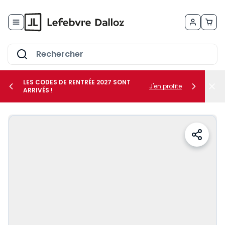
Allez au contenu
LES CODES DE RENTRÉE 2027 SONT
J'en profite
ARRIVÉS !
her le sous-menu Vos métiers
her le sous-menu Vos besoins