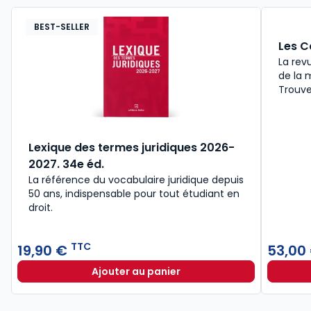
BEST-SELLER
Les C
La rev
de la m
Trouve
Lexique des termes juridiques 2026-
2027. 34e éd.
La référence du vocabulaire juridique depuis
50 ans, indispensable pour tout étudiant en
droit.​
TTC
19,90 €
53,00
Ajouter au panier
Lexique des termes juridiques 202