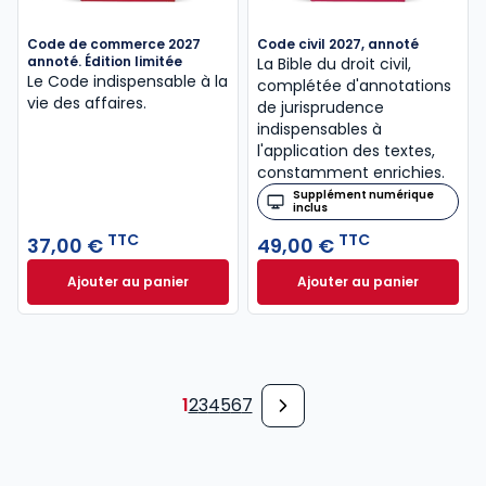
Code de commerce 2027
Code civil 2027, annoté
annoté. Édition limitée
La Bible du droit civil,
Le Code indispensable à la
complétée d'annotations
vie des affaires.
de jurisprudence
indispensables à
l'application des textes,
constamment enrichies.
Supplément numérique
inclus
TTC
TTC
37,00 €
49,00 €
Ajouter au panier
Ajouter au panier
Code de commerce 2027 annoté. Édition limitée à 3
Code civil 2027, a
1
2
3
4
5
6
7