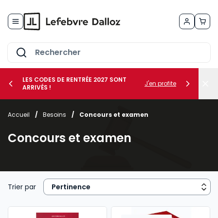
Allez au contenu
LES CODES DE RENTRÉE 2027 SONT
J'en profite
ARRIVÉS !
her le sous-menu Vos métiers
Accueil
/
Besoins
/
Concours et examen
her le sous-menu Vos besoins
Concours et examen
Trier par