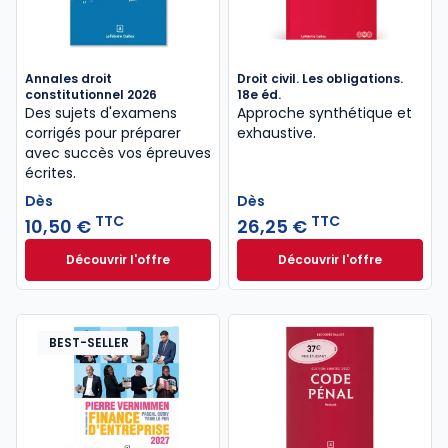
Annales droit
Droit civil. Les obligations.
constitutionnel 2026
18e éd.
Des sujets d'examens
Approche synthétique et
corrigés pour préparer
exhaustive.
avec succès vos épreuves
écrites.​
Dès
Dès
TTC
TTC
10,50 €
26,25 €
Découvrir l'offre
Découvrir l'offre
Annales droit constitutionnel 2026 à partir de
Droit civil. Les obl
Dès
Dès
10,50 €
TTC
26,25 €
TTC
BEST-SELLER