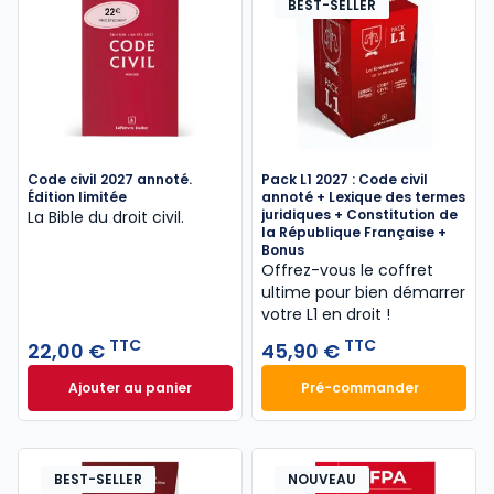
BEST-SELLER
Code civil 2027 annoté.
Pack L1 2027 : Code civil
Édition limitée
annoté + Lexique des termes
juridiques + Constitution de
La Bible du droit civil.
la République Française +
Bonus
Offrez-vous le coffret
ultime pour bien démarrer
votre L1 en droit !
TTC
TTC
22,00 €
45,90 €
Ajouter au panier
Pré-commander
Code civil 2027 annoté. Édition limitée à 22,00 € TT
Pack L1 2027 : Cod
BEST-SELLER
NOUVEAU