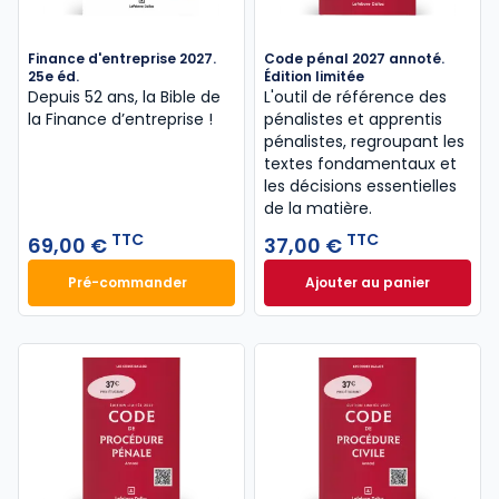
Finance d'entreprise 2027.
Code pénal 2027 annoté.
25e éd.
Édition limitée
Depuis 52 ans, la Bible de
L'outil de référence des
la Finance d’entreprise​ !
pénalistes et apprentis
pénalistes, regroupant les
textes fondamentaux et
les décisions essentielles
de la matière.
TTC
TTC
69,00 €
37,00 €
Pré-commander
Ajouter au panier
Finance d'entreprise 2027. 25e éd. à 69,00 € TTC
Code pénal 2027 an