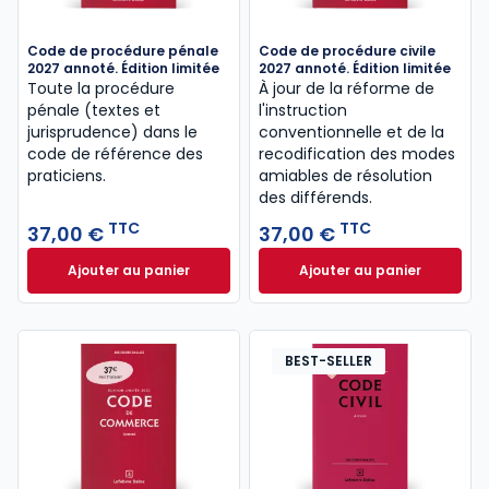
Code de procédure pénale
Code de procédure civile
2027 annoté. Édition limitée
2027 annoté. Édition limitée
Toute la procédure
À jour de la réforme de
pénale (textes et
l'instruction
jurisprudence) dans le
conventionnelle et de la
code de référence des
recodification des modes
praticiens.
amiables de résolution
des différends.
TTC
TTC
37,00 €
37,00 €
Ajouter au panier
Ajouter au panier
Code de procédure pénale 2027 annoté. Édition lim
Code de procédure 
BEST-SELLER