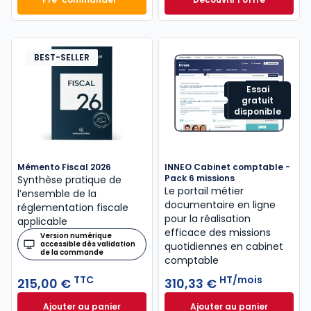
Mémento Comptable 2027 à 199,00 € TTC
Navis Comptable C
Dès
304,17 €
HT/mois
BEST-SELLER
Essai
gratuit
disponible
Mémento Fiscal 2026
INNEO Cabinet comptable -
Pack 6 missions
Synthèse pratique de
Le portail métier
l’ensemble de la
documentaire en ligne
réglementation fiscale
pour la réalisation
applicable
efficace des missions
Version numérique
accessible dès validation
quotidiennes en cabinet
de la commande
comptable
TTC
HT/mois
215,00 €
310,33 €
Ajouter au panier
Ajouter au panier