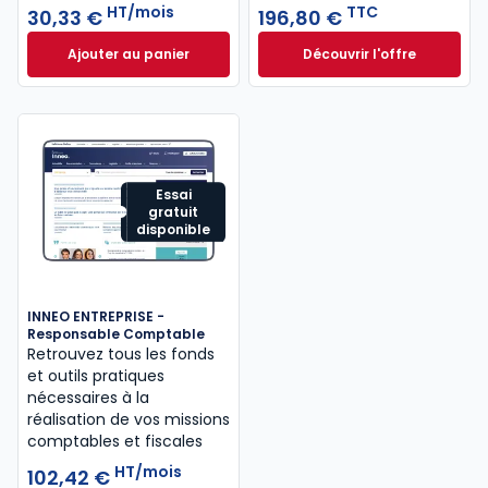
HT/mois
TTC
30,33 €
196,80 €
Ajouter au panier
Découvrir l'offre
Mémentis Professions libérales à 30,33 €
L'appel expert à p
HT/mois
Dès
196,80 €
TTC
Essai
gratuit
disponible
INNEO ENTREPRISE -
Responsable Comptable
Retrouvez tous les fonds
et outils pratiques
nécessaires à la
réalisation de vos missions
comptables et fiscales
HT/mois
102,42 €