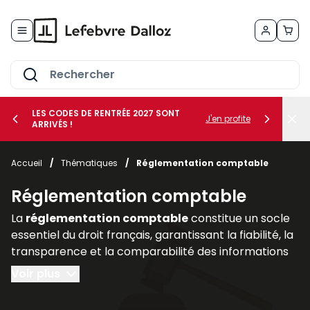
Allez au contenu
LES CODES DE RENTRÉE 2027 SONT
J'en profite
ARRIVÉS !
her le sous-menu Vos métiers
Accueil
/
Thématiques
/
Réglementation comptable
her le sous-menu Vos besoins
Réglementation comptable
La
réglementation comptable
constitue un socle
essentiel du droit français, garantissant la fiabilité, la
transparence et la comparabilité des informations
financières produites par les entreprises. Elle
Voir plus
encadre la manière dont les sociétés doivent
enregistrer, présenter et publier leurs comptes, afin