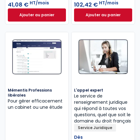
HT/mois
HT/mois
41,08 €
102,42 €
Ajouter au panier
Ajouter au panier
Mémentis Comptable à 41,08 €
HT/mois
INNEO Cabinet com
Mémentis Professions
L'appel expert
libérales
Le service de
Pour gérer efficacement
renseignement juridique
un cabinet ou une étude
qui répond à toutes vos
questions, quel que soit le
domaine du droit français
Service Juridique
Dès