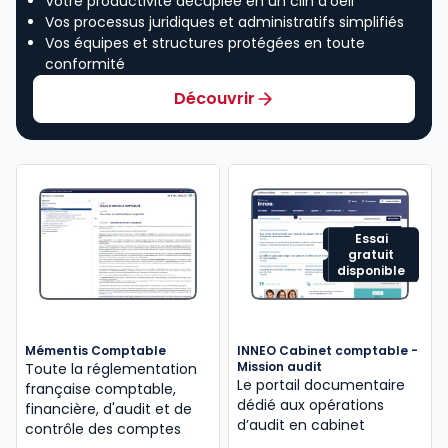
Votre productivité décuplée en un clin d’oeil
Vos processus juridiques et administratifs simplifiés
Vos équipes et structures protégées en toute
conformité
Découvrir
Essai
gratuit
disponible
Mémentis Comptable
INNEO Cabinet comptable -
Mission audit
Toute la réglementation
Le portail documentaire
française comptable,
dédié aux opérations
financière, d'audit et de
d’audit en cabinet
contrôle des comptes