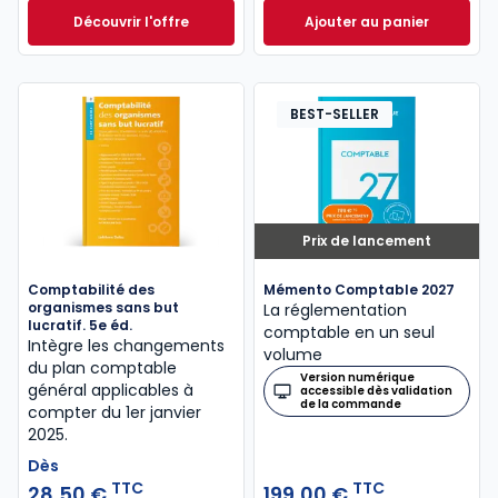
Découvrir l'offre
Ajouter au panier
Entreprise individuelle 2023/2024. 14e éd. à partir d
Mémentis Transmis
Dès
43,50 €
TTC
BEST-SELLER
Prix de lancement
Comptabilité des
Mémento Comptable 2027
organismes sans but
La réglementation
lucratif. 5e éd.
comptable en un seul
Intègre les changements
volume
du plan comptable
Version numérique
général applicables à
accessible dès validation
de la commande
compter du 1er janvier
2025.
Dès
TTC
TTC
28,50 €
199,00 €