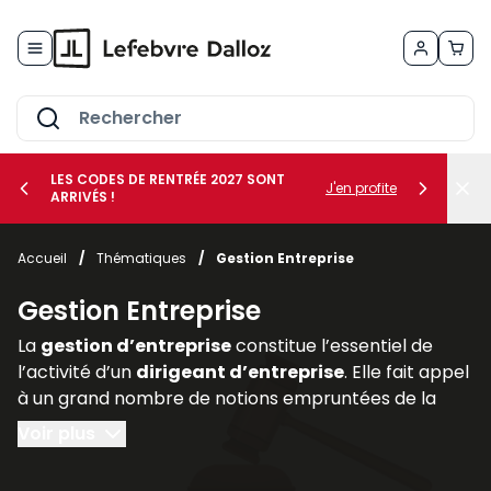
Allez au contenu
LES CODES DE RENTRÉE 2027 SONT
J'en profite
ARRIVÉS !
her le sous-menu Vos métiers
Accueil
/
Thématiques
/
Gestion Entreprise
her le sous-menu Vos besoins
Gestion Entreprise
La
gestion d’entreprise
constitue l’essentiel de
l’activité d’un
dirigeant d’entreprise
. Elle fait appel
à un grand nombre de notions empruntées de la
comptabilité, de la finance (
gestion des risques
au
Voir plus
moyen de la
gestion des actifs
et des
assurances
professionnelles
), du
droit des affaires
(statut