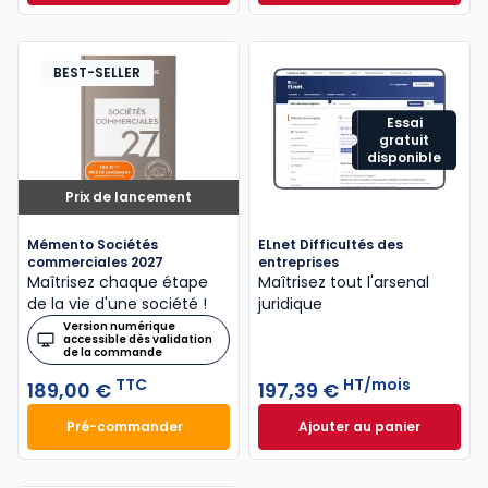
Dès
315,50 €
HT/mois
BEST-SELLER
Essai
gratuit
disponible
Prix de lancement
Mémento Sociétés
ELnet Difficultés des
commerciales 2027
entreprises
Maîtrisez chaque étape
Maîtrisez tout l'arsenal
de la vie d'une société !
juridique
Version numérique
accessible dès validation
de la commande
TTC
HT/mois
189,00 €
197,39 €
Pré-commander
Ajouter au panier
Mémento Sociétés commerciales 2027 à 189,00 € T
ELnet Difficultés 