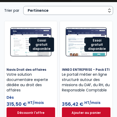
juridique, contrats commerciaux, fiscalité, cadre
réglementaire et légal de l’activité), de la
gestion
Trier par
de ressources humaines
...
Essai
Essai
gratuit
gratuit
disponible
disponible
Navis Droit des affaires
INNEO ENTREPRISE - Pack ETI
Votre solution
Le portail métier en ligne
documentaire experte
structuré autour des
dédiée au droit des
missions​ du DAF, du RH, du
affaires
Responsable Comptable
Dès
HT/mois
HT/mois
315,50 €
356,42 €
Découvrir l'offre
Ajouter au panier
Navis Droit des affaires à partir de
INNEO ENTREPRISE 