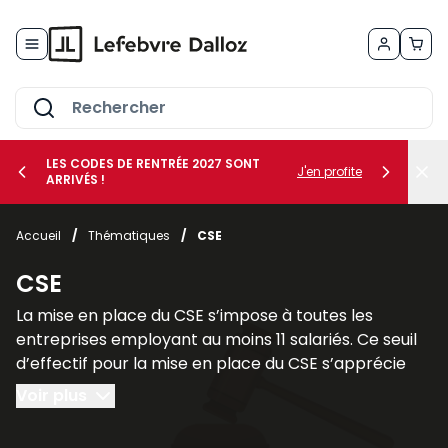
Allez au contenu
LES CODES DE RENTRÉE 2027 SONT
J'en profite
ARRIVÉS !
her le sous-menu Vos métiers
Accueil
/
Thématiques
/
CSE
her le sous-menu Vos besoins
CSE
La mise en place du CSE s’impose à toutes les
entreprises employant au moins 11 salariés. Ce seuil
d’effectif pour la mise en place du CSE s’apprécie
sur une période de 12 mois consécutifs.
Voir plus
Il faut cependant faire une distinction entre les