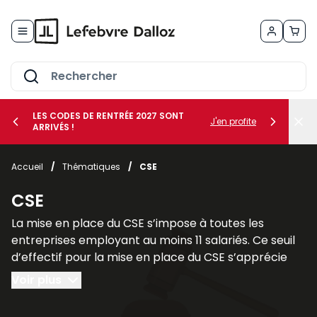
Allez au contenu
LES CODES DE RENTRÉE 2027 SONT
J'en profite
ARRIVÉS !
her le sous-menu Vos métiers
Accueil
/
Thématiques
/
CSE
her le sous-menu Vos besoins
CSE
La mise en place du CSE s’impose à toutes les
entreprises employant au moins 11 salariés. Ce seuil
d’effectif pour la mise en place du CSE s’apprécie
sur une période de 12 mois consécutifs.
Voir plus
Il faut cependant faire une distinction entre les