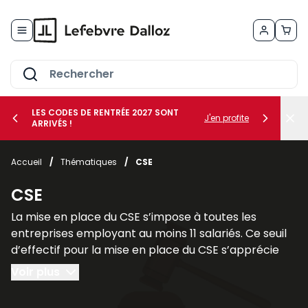
Allez au contenu
LES CODES DE RENTRÉE 2027 SONT
J'en profite
ARRIVÉS !
her le sous-menu Vos métiers
Accueil
/
Thématiques
/
CSE
her le sous-menu Vos besoins
CSE
La mise en place du CSE s’impose à toutes les
entreprises employant au moins 11 salariés. Ce seuil
d’effectif pour la mise en place du CSE s’apprécie
sur une période de 12 mois consécutifs.
Voir plus
Il faut cependant faire une distinction entre les