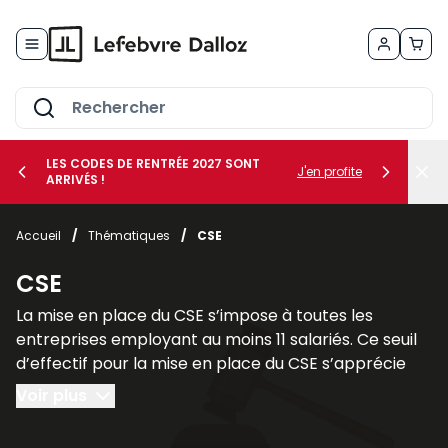
Allez au contenu
LES CODES DE RENTRÉE 2027 SONT
J'en profite
ARRIVÉS !
her le sous-menu Vos métiers
Accueil
/
Thématiques
/
CSE
her le sous-menu Vos besoins
CSE
La mise en place du CSE s’impose à toutes les
entreprises employant au moins 11 salariés. Ce seuil
d’effectif pour la mise en place du CSE s’apprécie
sur une période de 12 mois consécutifs.
Voir plus
Il faut cependant faire une distinction entre les