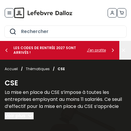
Allez au contenu
LES CODES DE RENTRÉE 2027 SONT
J'en profite
ARRIVÉS !
her le sous-menu Vos métiers
Accueil
/
Thématiques
/
CSE
her le sous-menu Vos besoins
CSE
La mise en place du CSE s’impose à toutes les
entreprises employant au moins 11 salariés. Ce seuil
d’effectif pour la mise en place du CSE s’apprécie
sur une période de 12 mois consécutifs.
Voir plus
Il faut cependant faire une distinction entre les