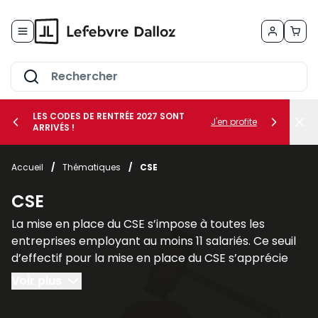
Allez au contenu
LES CODES DE RENTRÉE 2027 SONT
J'en profite
ARRIVÉS !
her le sous-menu Vos métiers
Accueil
/
Thématiques
/
CSE
her le sous-menu Vos besoins
CSE
La mise en place du CSE s’impose à toutes les
entreprises employant au moins 11 salariés. Ce seuil
d’effectif pour la mise en place du CSE s’apprécie
sur une période de 12 mois consécutifs.
Voir plus
Il faut cependant faire une distinction entre les