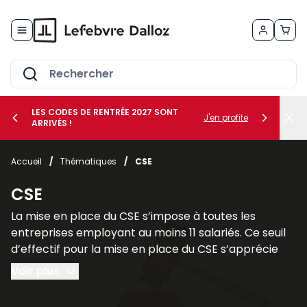
Allez au contenu
LES CODES DE RENTRÉE 2027 SONT
J'en profite
ARRIVÉS !
her le sous-menu Vos métiers
Accueil
/
Thématiques
/
CSE
her le sous-menu Vos besoins
CSE
La mise en place du CSE s’impose à toutes les
entreprises employant au moins 11 salariés. Ce seuil
d’effectif pour la mise en place du CSE s’apprécie
sur une période de 12 mois consécutifs.
Voir plus
Il faut cependant faire une distinction entre les