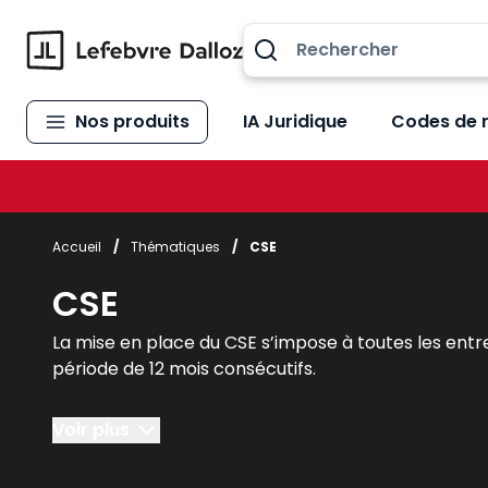
Allez au contenu
Nos produits
IA Juridique
Codes de 
Accueil
/
Thématiques
/
CSE
CSE
La mise en place du CSE s’impose à toutes les entre
période de 12 mois consécutifs.
Il faut cependant faire une distinction entre les ent
Voir plus
- entreprises de 11 à 49 salariés : le CSE a des att