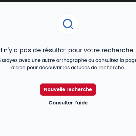
ves des salariés relatives aux salaires et à l'application du
attributions beaucoup plus étendues qui sont celles qu'ava
reprise, le CHSCT et les délégués du personnel. Il dispose
Il n'y a pas de résultat pour votre recherche..
Essayez avec une autre orthographe ou consultez la pag
d’aide pour découvrir les astuces de recherche.
Nouvelle recherche
Consulter l’aide