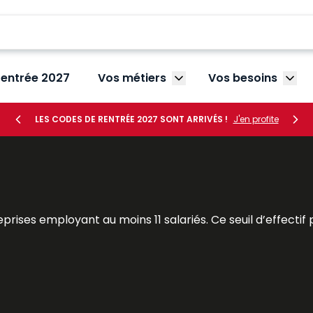
rentrée 2027
Vos métiers
Vos besoins
Afficher le sous-menu V
Affic
LES CODES DE RENTRÉE 2027 SONT ARRIVÉS !
J'en profite
prises employant au moins 11 salariés. Ce seuil d’effectif
reprises de moins de 50 salariés et celles de 50 salariés et
ributions restreintes qui reprennent celles des anciens dél