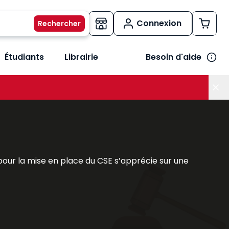
Connexion
Étudiants
Librairie
Besoin d'aide
os métiers
her le sous-menu Vos besoins
 pour la mise en place du CSE s’apprécie sur une
 plus :
égués du personnel. Il a pour mission de présenter à