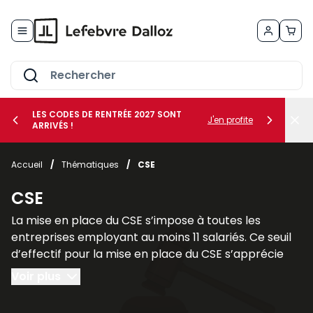
Allez au contenu
LES CODES DE RENTRÉE 2027 SONT
J'en profite
ARRIVÉS !
her le sous-menu Vos métiers
Accueil
/
Thématiques
/
CSE
her le sous-menu Vos besoins
CSE
La mise en place du CSE s’impose à toutes les
entreprises employant au moins 11 salariés. Ce seuil
d’effectif pour la mise en place du CSE s’apprécie
sur une période de 12 mois consécutifs.
Voir plus
Il faut cependant faire une distinction entre les