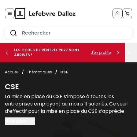
Allez au contenu
LES CODES DE RENTRÉE 2027 SONT
J'en profite
ARRIVÉS !
her le sous-menu Vos métiers
Accueil
/
Thématiques
/
CSE
her le sous-menu Vos besoins
CSE
La mise en place du CSE s’impose à toutes les
entreprises employant au moins 11 salariés. Ce seuil
d’effectif pour la mise en place du CSE s’apprécie
sur une période de 12 mois consécutifs.
Voir plus
Il faut cependant faire une distinction entre les