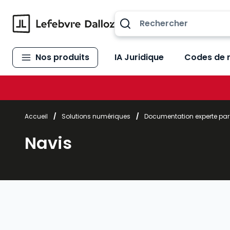
Allez au contenu
Nos produits
IA Juridique
Codes de 
Accueil
/
Solutions numériques
/
Documentation experte pa
Navis