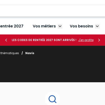
rentrée 2027
Vos métiers
Vos besoins
Afficher le sous-menu V
Affic
LES CODES DE RENTRÉE 2027 SONT ARRIVÉS !
J'en profite
r thématiques
/
Navis