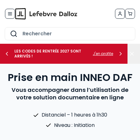
Allez au contenu
LES CODES DE RENTRÉE 2027 SONT
J'en profite
ARRIVÉS !
her le sous-menu Vos métiers
Prise en main INNEO DAF
her le sous-menu Vos besoins
Vous accompagner dans l’utilisation de
votre solution documentaire en ligne
Distanciel – 1 heures à 1h30
Niveau : Initiation