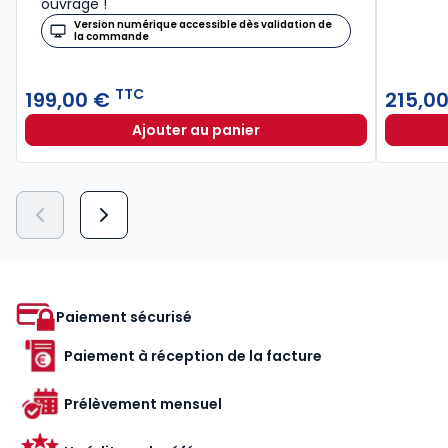
ouvrage !
Version numérique accessible dès validation de
la commande
TTC
199,00 €
215,0
Ajouter au panier
Mémento Droit commercial 2026 à
Paiement sécurisé
Paiement à réception de la facture
Prélèvement mensuel