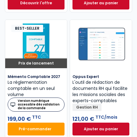
Découvrir l'offre
Ajouter au panier
GenIA-L Expert-comptable à partir de
Mémento Fiscal 20
Dès
320,00 €
HT
BEST-SELLER
Prix de lancement
Mémento Comptable 2027
Oppus Expert
La réglementation
L'outil de rédaction de
comptable en un seul
documents RH qui facilite
volume
les missions sociales des
experts-comptables
Version numérique
accessible dès validation
Gestion RH
de la commande
TTC
TTC/mois
199,00 €
121,00 €
Pré-commander
Ajouter au panier
Mémento Comptable 2027 à 199,00 € TTC
Oppus Expert à 12