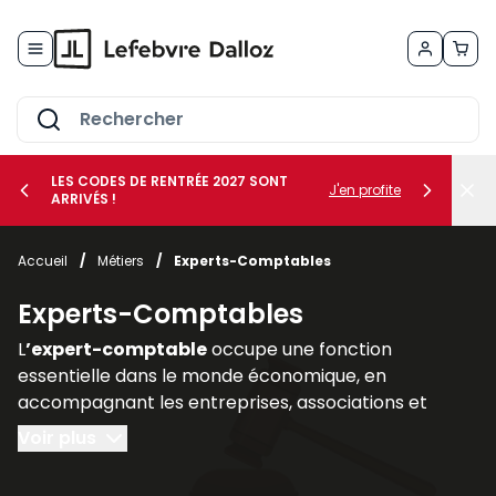
Allez au contenu
LES CODES DE RENTRÉE 2027 SONT
J'en profite
ARRIVÉS !
her le sous-menu Vos métiers
Accueil
/
Métiers
/
Experts-Comptables
her le sous-menu Vos besoins
Experts-Comptables
L
’expert-comptable
occupe une fonction
essentielle dans le monde économique, en
accompagnant les entreprises, associations et
professions libérales dans la
gestion de leurs
Voir plus
obligations comptables, fiscales, sociales et
financières
. Son rôle ne se limite pas à la tenue des