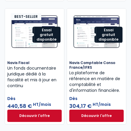
BEST-SELLER
Essai
Essai
gratuit
gratuit
disponible
disponible
Navis Fiscal
Navis Comptable Conso
France/IFRS
Un fonds documentaire
La plateforme de
juridique dédié à la
référence en matière de
fiscalité et mis à jour en
comptabilité et
continu
d'information financière.
Dès
Dès
HT/mois
HT/mois
440,58 €
304,17 €
Découvrir l'offre
Découvrir l'offre
Navis Fiscal à partir de
Navis Comptable C
Dès
Dès
440,58 €
HT/mois
304,17 €
HT/mois