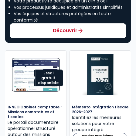
Votre productivité décuplée en un clin d’oeil
Vos processus juridiques et administratifs simplifiés
Vos équipes et structures protégées en toute
conformité
Découvrir
Essai
gratuit
disponible
INNEO Cabinet comptable -
Mémento Intégration fiscale
Missions comptables et
2026-2027
fiscales
Identifiez les meilleures
Le portail documentaire
solutions pour votre
opérationnel structuré
groupe intégré
autour des missions
Version numérique