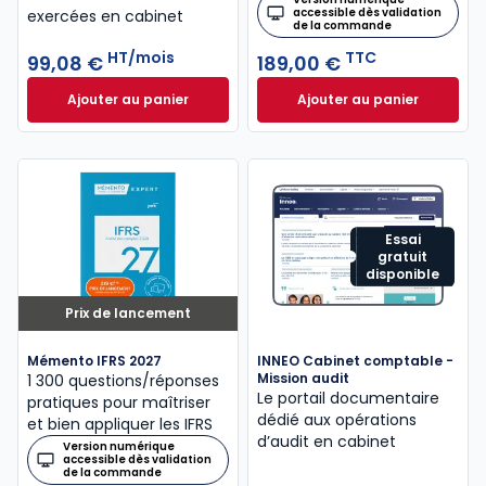
accessible dès validation
exercées en cabinet
de la commande
HT/mois
TTC
99,08 €
189,00 €
Ajouter au panier
Ajouter au panier
INNEO Cabinet comptable - Missions comptables et
Mémento Intégrati
Essai
gratuit
disponible
Prix de lancement
Mémento IFRS 2027
INNEO Cabinet comptable -
Mission audit
1 300 questions/réponses
Le portail documentaire
pratiques pour maîtriser
dédié aux opérations
et bien appliquer les IFRS
d’audit en cabinet
Version numérique
accessible dès validation
de la commande