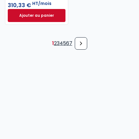
HT/mois
310,33 €
Ajouter au panier
INNEO Cabinet comptable - Pack 6 missions à 310,
1
2
3
4
5
6
7