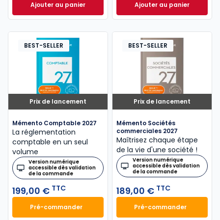
Ajouter au panier
Ajouter au panier
Mémento Fiscal 2026 à 215,00 € TTC
Mémento Social 20
BEST-SELLER
BEST-SELLER
Prix de lancement
Prix de lancement
Mémento Comptable 2027
Mémento Sociétés
commerciales 2027
La réglementation
Maîtrisez chaque étape
comptable en un seul
de la vie d'une société !
volume
Version numérique
Version numérique
accessible dès validation
accessible dès validation
de la commande
de la commande
TTC
TTC
199,00 €
189,00 €
Pré-commander
Pré-commander
Mémento Comptable 2027 à 199,00 € TTC
Mémento Sociétés