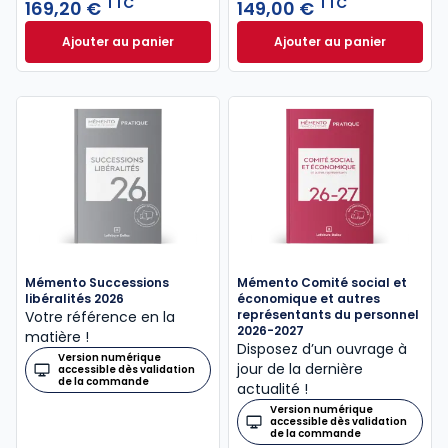
TTC
TTC
169,20 €
149,00 €
Ajouter au panier
Ajouter au panier
Mémento Paie 2026 - 100% numérique à 169,20 € T
Mémento Associati
Mémento Successions
Mémento Comité social et
libéralités 2026
économique et autres
représentants du personnel
Votre référence en la
2026-2027
matière !
Disposez d’un ouvrage à
Version numérique
jour de la dernière
accessible dès validation
de la commande
actualité !
Version numérique
accessible dès validation
de la commande