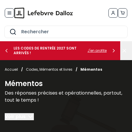
Allez au contenu
LES CODES DE RENTRÉE 2027 SONT
J'en profite
ARRIVÉS !
her le sous-menu Vos métiers
Accueil
/
Codes, Mémentos et livres
/
Mémentos
her le sous-menu Vos besoins
Mémentos
Des réponses précises et opérationnelles, partout,
tout le temps !
Le
Mémento
est un véritable
outil de travail
Voir plus
couvrant l'intégralité d'une matière pour traiter
toutes vos problématiques.