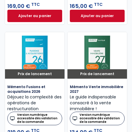
TTC
TTC
169,00 €
165,00 €
Ajouter au panier
Ajouter au panier
Mémento Successions libéralités 2026 à 169,00 € T
Mémento Comité so
Prix de lancement
Prix de lancement
Mémento Fusions et
Mémento Vente immobilière
acquisitions 2026
2027
Déjouez la complexité des
Le guide indispensable
opérations de
consacré à la vente
restructuration
immobilière !
Version numérique
Version numérique
accessible dès validation
accessible dès validation
de la commande
de la commande
TTC
TTC