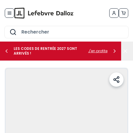
Allez au contenu
LES CODES DE RENTRÉE 2027 SONT
J'en profite
ARRIVÉS !
her le sous-menu Vos métiers
her le sous-menu Vos besoins