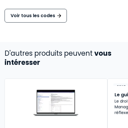
Voir tous les codes
D'autres produits peuvent
vous
intéresser
BEST-
Le gu
Le droi
Manage
réflex