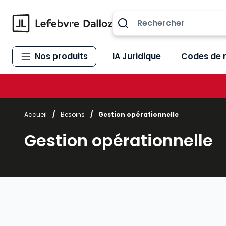
Allez au contenu
Nos produits
IA Juridique
Codes de 
Accueil
/
Besoins
/
Gestion opérationnelle
Gestion opérationnelle