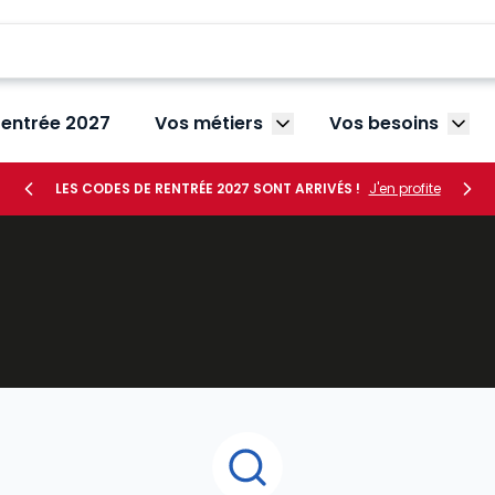
rentrée 2027
Vos métiers
Vos besoins
Afficher le sous-menu V
Affic
LES CODES DE RENTRÉE 2027 SONT ARRIVÉS !
J'en profite