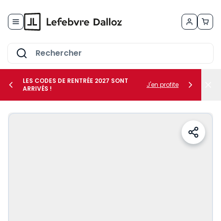
Allez au contenu
LES CODES DE RENTRÉE 2027 SONT
J'en profite
ARRIVÉS !
her le sous-menu Vos métiers
her le sous-menu Vos besoins