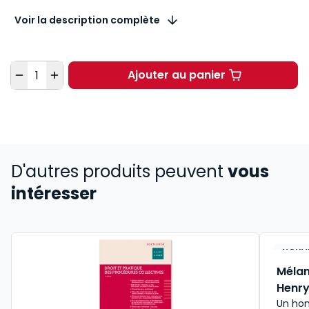
Voir la description complète
Quantité
Ajouter au panier
Vernimmen en ligne 2
D'autres produits peuvent
vous
intéresser
NOUV
Mélan
Henr
Un ho