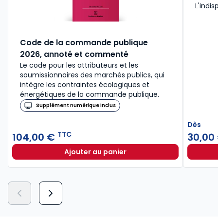
L'indis
Code de la commande publique
2026, annoté et commenté
Le code pour les attributeurs et les
soumissionnaires des marchés publics, qui
intègre les contraintes écologiques et
énergétiques de la commande publique.
Supplément numérique inclus
Dès
TTC
104,00 €
30,00
Ajouter au panier
Code de la commande publique 20