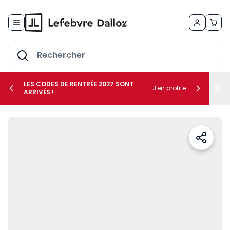
Allez au contenu
LES CODES DE RENTRÉE 2027 SONT
J'en profite
ARRIVÉS !
her le sous-menu Vos métiers
her le sous-menu Vos besoins