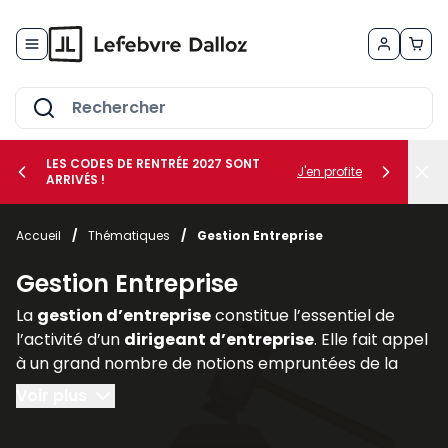
Allez au contenu
LES CODES DE RENTRÉE 2027 SONT
J'en profite
ARRIVÉS !
her le sous-menu Vos métiers
Accueil
/
Thématiques
/
Gestion Entreprise
her le sous-menu Vos besoins
Gestion Entreprise
La
gestion d’entreprise
constitue l’essentiel de
l’activité d’un
dirigeant d’entreprise
. Elle fait appel
à un grand nombre de notions empruntées de la
comptabilité, de la finance (
gestion des risques
au
Voir plus
moyen de la
gestion des actifs
et des
assurances
professionnelles
), du
droit des affaires
(statut