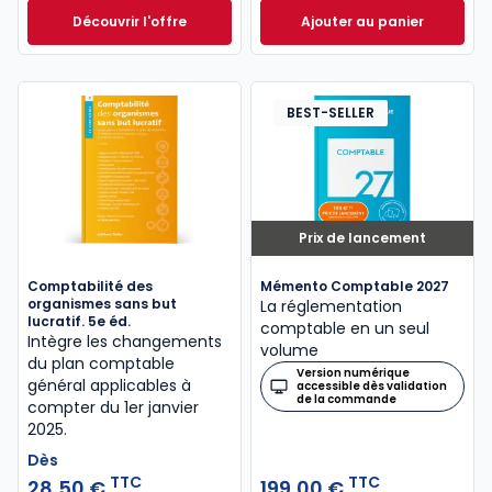
Découvrir l'offre
Ajouter au panier
Entreprise individuelle 2023/2024. 14e éd. à partir d
Mémentis Transmis
Dès
43,50 €
TTC
BEST-SELLER
Prix de lancement
Comptabilité des
Mémento Comptable 2027
organismes sans but
La réglementation
lucratif. 5e éd.
comptable en un seul
Intègre les changements
volume
du plan comptable
Version numérique
général applicables à
accessible dès validation
de la commande
compter du 1er janvier
2025.
Dès
TTC
TTC
28,50 €
199,00 €