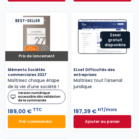
Dès
315,50 €
HT/mois
BEST-SELLER
Essai
gratuit
disponible
Prix de lancement
Mémento Sociétés
ELnet Difficultés des
commerciales 2027
entreprises
Maîtrisez chaque étape
Maîtrisez tout l'arsenal
de la vie d'une société !
juridique
Version numérique
accessible dès validation
de la commande
TTC
HT/mois
189,00 €
197,39 €
Pré-commander
Ajouter au panier
Mémento Sociétés commerciales 2027 à 189,00 € T
ELnet Difficultés 