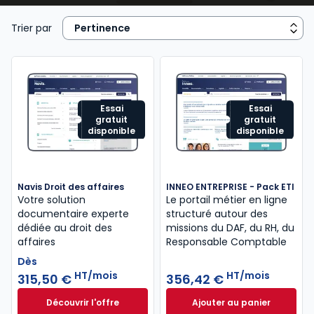
juridique, contrats commerciaux, fiscalité, cadre
réglementaire et légal de l’activité), de la
gestion
Trier par
de ressources humaines
...
Essai
Essai
gratuit
gratuit
disponible
disponible
Navis Droit des affaires
INNEO ENTREPRISE - Pack ETI
Votre solution
Le portail métier en ligne
documentaire experte
structuré autour des
dédiée au droit des
missions​ du DAF, du RH, du
affaires
Responsable Comptable
Dès
HT/mois
HT/mois
315,50 €
356,42 €
Découvrir l'offre
Ajouter au panier
Navis Droit des affaires à partir de
INNEO ENTREPRISE 