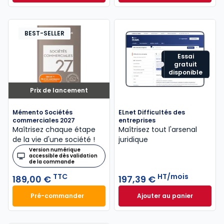
Dès
315,50 €
HT/mois
BEST-SELLER
Essai
gratuit
disponible
Prix de lancement
Mémento Sociétés
ELnet Difficultés des
commerciales 2027
entreprises
Maîtrisez chaque étape
Maîtrisez tout l'arsenal
de la vie d'une société !
juridique
Version numérique
accessible dès validation
de la commande
TTC
HT/mois
189,00 €
197,39 €
Pré-commander
Ajouter au panier
Mémento Sociétés commerciales 2027 à 189,00 € T
ELnet Difficultés 