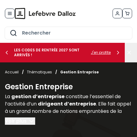
Allez au contenu
LES CODES DE RENTRÉE 2027 SONT
J'en profite
ARRIVÉS !
her le sous-menu Vos métiers
Accueil
/
Thématiques
/
Gestion Entreprise
her le sous-menu Vos besoins
Gestion Entreprise
La
gestion d’entreprise
constitue l’essentiel de
l’activité d’un
dirigeant d’entreprise
. Elle fait appel
à un grand nombre de notions empruntées de la
comptabilité, de la finance (
gestion des risques
au
Voir plus
moyen de la
gestion des actifs
et des
assurances
professionnelles
), du
droit des affaires
(statut