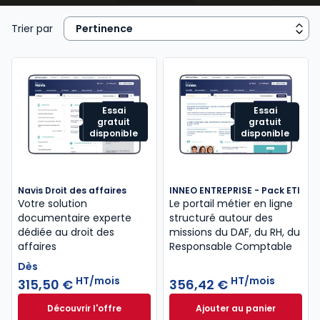
juridique, contrats commerciaux, fiscalité, cadre
réglementaire et légal de l’activité), de la
gestion
Trier par
de ressources humaines
...
Essai
Essai
gratuit
gratuit
disponible
disponible
Navis Droit des affaires
INNEO ENTREPRISE - Pack ETI
Votre solution
Le portail métier en ligne
documentaire experte
structuré autour des
dédiée au droit des
missions​ du DAF, du RH, du
affaires
Responsable Comptable
Dès
HT/mois
HT/mois
315,50 €
356,42 €
Découvrir l'offre
Ajouter au panier
Navis Droit des affaires à partir de
INNEO ENTREPRISE 