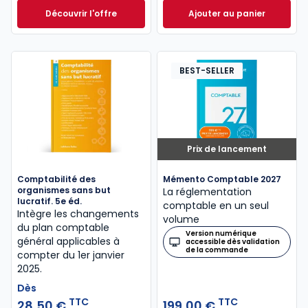
Découvrir l'offre
Ajouter au panier
Entreprise individuelle 2023/2024. 14e éd. à partir d
Mémentis Transmis
Dès
43,50 €
TTC
BEST-SELLER
Prix de lancement
Comptabilité des
Mémento Comptable 2027
organismes sans but
La réglementation
lucratif. 5e éd.
comptable en un seul
Intègre les changements
volume
du plan comptable
Version numérique
général applicables à
accessible dès validation
de la commande
compter du 1er janvier
2025.
Dès
TTC
TTC
28,50 €
199,00 €