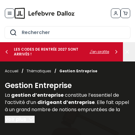
Allez au contenu
LES CODES DE RENTRÉE 2027 SONT
J'en profite
ARRIVÉS !
her le sous-menu Vos métiers
Accueil
/
Thématiques
/
Gestion Entreprise
her le sous-menu Vos besoins
Gestion Entreprise
La
gestion d’entreprise
constitue l’essentiel de
l’activité d’un
dirigeant d’entreprise
. Elle fait appel
à un grand nombre de notions empruntées de la
comptabilité, de la finance (
gestion des risques
au
Voir plus
moyen de la
gestion des actifs
et des
assurances
professionnelles
), du
droit des affaires
(statut