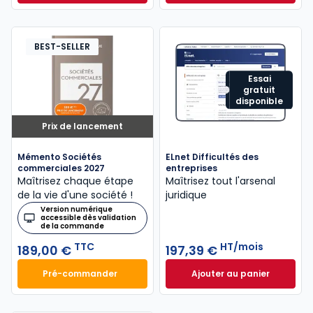
Dès
315,50 €
HT/mois
BEST-SELLER
Essai
gratuit
disponible
Prix de lancement
Mémento Sociétés
ELnet Difficultés des
commerciales 2027
entreprises
Maîtrisez chaque étape
Maîtrisez tout l'arsenal
de la vie d'une société !
juridique
Version numérique
accessible dès validation
de la commande
TTC
HT/mois
189,00 €
197,39 €
Pré-commander
Ajouter au panier
Mémento Sociétés commerciales 2027 à 189,00 € T
ELnet Difficultés 