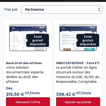
juridique, contrats commerciaux, fiscalité, cadre
réglementaire et légal de l’activité), de la
gestion
Trier par
de ressources humaines
...
Essai
Essai
gratuit
gratuit
disponible
disponible
Navis Droit des affaires
INNEO ENTREPRISE - Pack ETI
Votre solution
Le portail métier en ligne
documentaire experte
structuré autour des
dédiée au droit des
missions​ du DAF, du RH, du
affaires
Responsable Comptable
Dès
HT/mois
HT/mois
315,50 €
356,42 €
Découvrir l'offre
Ajouter au panier
Navis Droit des affaires à partir de
INNEO ENTREPRISE 