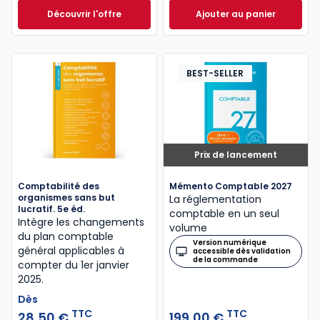
Découvrir l'offre
Ajouter au panier
Entreprise individuelle 2023/2024. 14e éd. à partir d
Mémentis Transmis
Dès
43,50 €
TTC
BEST-SELLER
Prix de lancement
Comptabilité des
Mémento Comptable 2027
organismes sans but
La réglementation
lucratif. 5e éd.
comptable en un seul
Intègre les changements
volume
du plan comptable
Version numérique
général applicables à
accessible dès validation
de la commande
compter du 1er janvier
2025.
Dès
TTC
TTC
28,50 €
199,00 €