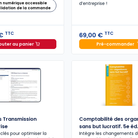
n numérique accessible
d’entreprise​ !
alidation de la commande
TTC
TTC
 €
69,00 €
outer au panier
Pré-commander
Mémento Fiscal 2026 à 215,00 € TTC
Finance 
 Transmission
Comptabilité des orga
ise
sans but lucratif. 5e éd
 clés pour optimiser la
Intègre les changements d