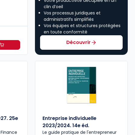
Votre productivité décuplée en un
clin d’oeil
Vos processus juridiques et
administratifs simplifiés
Vos équipes et structures protégées
en toute conformité
Découvrir
 Professions libérales à 30,33 €
HT/mois
027. 25e
Entreprise individuelle
2023/2024. 14e éd.
a Finance
Le guide pratique de l'entrepreneur