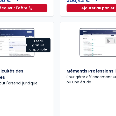
50 €
356,42 €
écouvrir l'offre
Ajouter au panier
Navis Droit des affaires à partir de
Dès
315,50 €
INNEO EN
HT/m
Essai
gratuit
disponible
ficultés des
Mémentis Professions l
ses
Pour gérer efficacement u
ou une étude
out l'arsenal juridique