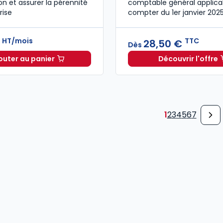
on et assurer la pérennité
comptable général applica
rise
compter du 1er janvier 2025
HT/mois
TTC
€
28,50 €
Dès
outer au panier
Découvrir l'offre
Mémentis Transmission d’entreprise à 41,83 €
Comptabi
HT/moi
1
2
3
4
5
6
7