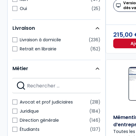
Versio
dès v
Oui
25
Livraison
215,00
Livraison à domicile
236
Aj
Retrait en librairie
152
Métier
Avocat et prof judiciaires
218
Juridique
184
Mémentis
Direction générale
146
d’entrepr
Étudiants
137
Toutes les