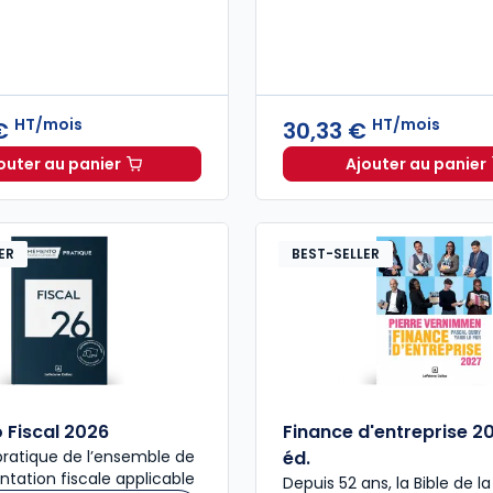
HT/mois
HT/mois
 €
30,33 €
outer au panier
Ajouter au panier
ELnet Difficultés des entreprises à 197,39 €
HT/mois
Mémentis
ER
BEST-SELLER
Fiscal 2026
Finance d'entreprise 2
ratique de l’ensemble de
éd.
ntation fiscale applicable
Depuis 52 ans, la Bible de l