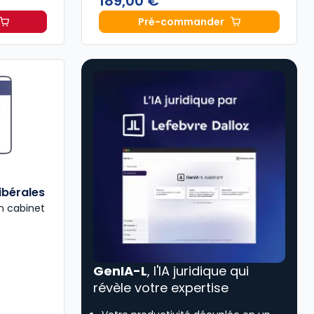
189,00 €
Pré-commander
TREPRISE - Pack ETI à 356,42 €
ois
HT/mois
Mémento Sociétés comme
ibérales
n cabinet
GenIA-L
, l'IA juridique qui
révèle votre expertise