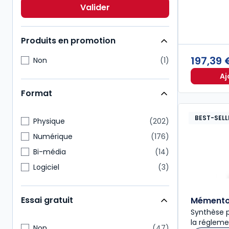
Economie
21
Valider
Patrimoine
18
Produits en promotion
197,39
Non
1
Aj
Format
BEST-SELL
Physique
202
Numérique
176
Bi-média
14
Logiciel
3
Essai gratuit
Mémento 
Synthèse p
la régleme
Non
47