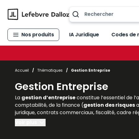
Allez au contenu
Nos produits
IA Juridique
Codes de 
Accueil
/
Thématiques
/
Gestion Entreprise
Gestion Entreprise
La
gestion d’entreprise
constitue l’essentiel de l’
comptabilité, de la finance (
gestion des risques
a
juridique, contrats commerciaux, fiscalité, cadre rég
Voir plus