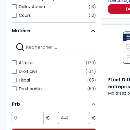
315,
Dès
Dalloz Action
13
D
Cours
12
Dossiers pratiques
12
Matière
Précis
11
Autres brochés
10
Codes Dalloz Professionnels
7
Bulletins
6
Affaires
170
Codes Dalloz Universitaires et Pro
6
Droit civil
104
ELnet Dif
Fiscal
85
entrepri
Droit public
50
Maîtrisez t
Multimatières
38
Prix
Social
38
International
27
Immobilier
25