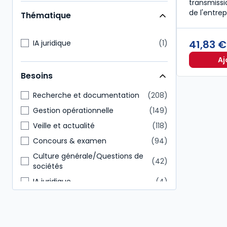
transmissi
Enseignants
134
de l'entrep
Thématique
Expert-comptable
125
Administratif et financier
107
41,83 
IA juridique
1
Commissaire aux comptes
105
Aj
Notaire
95
Besoins
Conseiller en gestion patrimoine
41
Recherche et documentation
208
Gestion opérationnelle
149
Veille et actualité
118
Concours & examen
94
Culture générale/Questions de
42
sociétés
IA juridique
4