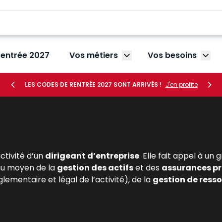
rentrée 2027
Vos métiers
Vos besoins
Afficher le sous-menu V
Affic
LES CODES DE RENTRÉE 2027 SONT ARRIVÉS !
J'en profite
activité d’un
dirigeant d’entreprise
. Elle fait appel à u
u moyen de la
gestion des actifs
et des
assurances pr
lementaire et légal de l’activité), de la
gestion de ress