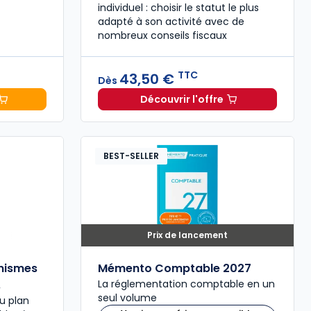
individuel : choisir le statut le plus
adapté à son activité avec de
nombreux conseils fiscaux
TTC
43,50 €
Dès
Découvrir l'offre
d'entreprise 2027. 25e éd. à 69,00 € TTC
Entreprise individuelle 
BEST-SELLER
Prix de lancement
nismes
Mémento Comptable 2027
.
La réglementation comptable en un
seul volume
u plan