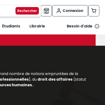
Connexion
Étudiants
Librairie
Besoin d'aide
os métiers
her le sous-menu Vos besoins
n grand nombre de notions empruntées de la
ofessionnelles
), du
droit des affaires
(statut
ources humaines
...