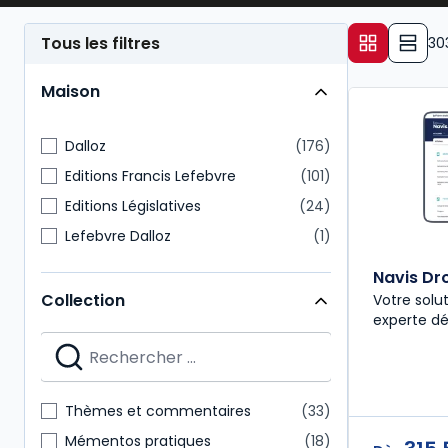
Tous les filtres
30
Maison
Dalloz
176
Editions Francis Lefebvre
101
Editions Législatives
24
Lefebvre Dalloz
1
Navis Dro
Collection
Votre solu
experte dé
Thèmes et commentaires
33
Mémentos pratiques
18