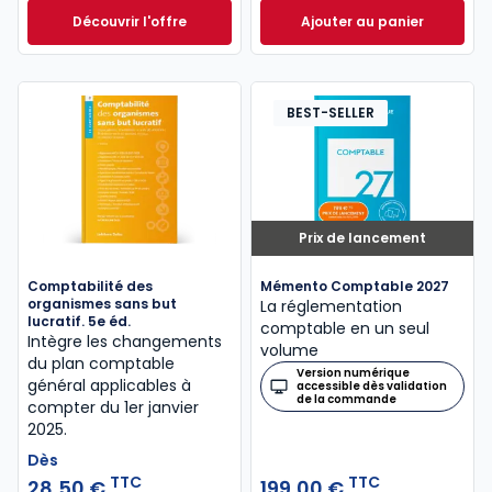
Découvrir l'offre
Ajouter au panier
Entreprise individuelle 2023/2024. 14e éd. à partir d
Mémentis Transmis
Dès
43,50 €
TTC
BEST-SELLER
Prix de lancement
Comptabilité des
Mémento Comptable 2027
organismes sans but
La réglementation
lucratif. 5e éd.
comptable en un seul
Intègre les changements
volume
du plan comptable
Version numérique
général applicables à
accessible dès validation
de la commande
compter du 1er janvier
2025.
Dès
TTC
TTC
28,50 €
199,00 €