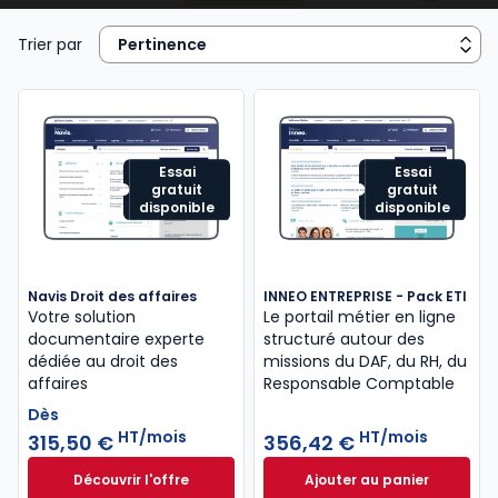
juridique, contrats commerciaux, fiscalité, cadre
réglementaire et légal de l’activité), de la
gestion
Trier par
de ressources humaines
...
Essai
Essai
gratuit
gratuit
disponible
disponible
Navis Droit des affaires
INNEO ENTREPRISE - Pack ETI
Votre solution
Le portail métier en ligne
documentaire experte
structuré autour des
dédiée au droit des
missions​ du DAF, du RH, du
affaires
Responsable Comptable
Dès
HT/mois
HT/mois
315,50 €
356,42 €
Découvrir l'offre
Ajouter au panier
Navis Droit des affaires à partir de
INNEO ENTREPRISE 