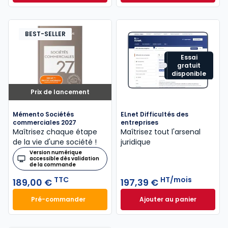
Dès
315,50 €
HT/mois
BEST-SELLER
Essai
gratuit
disponible
Prix de lancement
Mémento Sociétés
ELnet Difficultés des
commerciales 2027
entreprises
Maîtrisez chaque étape
Maîtrisez tout l'arsenal
de la vie d'une société !
juridique
Version numérique
accessible dès validation
de la commande
TTC
HT/mois
189,00 €
197,39 €
Pré-commander
Ajouter au panier
Mémento Sociétés commerciales 2027 à 189,00 € T
ELnet Difficultés 