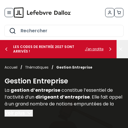
Allez au contenu
LES CODES DE RENTRÉE 2027 SONT
J'en profite
ARRIVÉS !
her le sous-menu Vos métiers
Accueil
/
Thématiques
/
Gestion Entreprise
her le sous-menu Vos besoins
Gestion Entreprise
La
gestion d’entreprise
constitue l’essentiel de
l’activité d’un
dirigeant d’entreprise
. Elle fait appel
à un grand nombre de notions empruntées de la
comptabilité, de la finance (
gestion des risques
au
Voir plus
moyen de la
gestion des actifs
et des
assurances
professionnelles
), du
droit des affaires
(statut