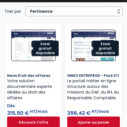
juridique, contrats commerciaux, fiscalité, cadre
réglementaire et légal de l’activité), de la
gestion
Trier par
de ressources humaines
...
Essai
Essai
gratuit
gratuit
disponible
disponible
Navis Droit des affaires
INNEO ENTREPRISE - Pack ETI
Votre solution
Le portail métier en ligne
documentaire experte
structuré autour des
dédiée au droit des
missions​ du DAF, du RH, du
affaires
Responsable Comptable
Dès
HT/mois
HT/mois
315,50 €
356,42 €
Découvrir l'offre
Ajouter au panier
Navis Droit des affaires à partir de
INNEO ENTREPRISE 