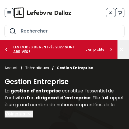
Allez au contenu
LES CODES DE RENTRÉE 2027 SONT
J'en profite
ARRIVÉS !
her le sous-menu Vos métiers
Accueil
/
Thématiques
/
Gestion Entreprise
her le sous-menu Vos besoins
Gestion Entreprise
La
gestion d’entreprise
constitue l’essentiel de
l’activité d’un
dirigeant d’entreprise
. Elle fait appel
à un grand nombre de notions empruntées de la
comptabilité, de la finance (
gestion des risques
au
Voir plus
moyen de la
gestion des actifs
et des
assurances
professionnelles
), du
droit des affaires
(statut