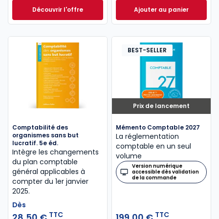
Découvrir l'offre
Ajouter au panier
Entreprise individuelle 2023/2024. 14e éd. à partir d
Mémentis Transmis
Dès
43,50 €
TTC
BEST-SELLER
Prix de lancement
Comptabilité des
Mémento Comptable 2027
organismes sans but
La réglementation
lucratif. 5e éd.
comptable en un seul
Intègre les changements
volume
du plan comptable
Version numérique
général applicables à
accessible dès validation
de la commande
compter du 1er janvier
2025.
Dès
TTC
TTC
28,50 €
199,00 €