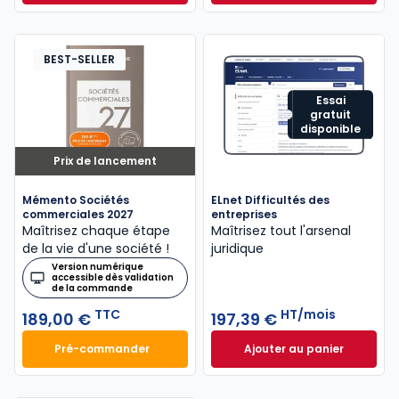
Dès
315,50 €
HT/mois
BEST-SELLER
Essai
gratuit
disponible
Prix de lancement
Mémento Sociétés
ELnet Difficultés des
commerciales 2027
entreprises
Maîtrisez chaque étape
Maîtrisez tout l'arsenal
de la vie d'une société !
juridique
Version numérique
accessible dès validation
de la commande
TTC
HT/mois
189,00 €
197,39 €
Pré-commander
Ajouter au panier
Mémento Sociétés commerciales 2027 à 189,00 € T
ELnet Difficultés 