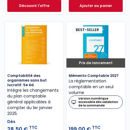
Découvrir l'offre
Ajouter au panier
Entreprise individuelle 2023/2024. 14e éd. à partir d
Mémentis Transmis
Dès
43,50 €
TTC
BEST-SELLER
Prix de lancement
Comptabilité des
Mémento Comptable 2027
organismes sans but
La réglementation
lucratif. 5e éd.
comptable en un seul
Intègre les changements
volume
du plan comptable
Version numérique
général applicables à
accessible dès validation
de la commande
compter du 1er janvier
2025.
Dès
TTC
TTC
28,50 €
199,00 €