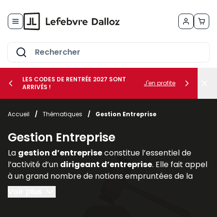
Allez au contenu
LES CODES DE RENTRÉE 2027 SONT
J'en profite
ARRIVÉS !
her le sous-menu Vos métiers
Accueil
/
Thématiques
/
Gestion Entreprise
her le sous-menu Vos besoins
Gestion Entreprise
La
gestion d’entreprise
constitue l’essentiel de
l’activité d’un
dirigeant d’entreprise
. Elle fait appel
à un grand nombre de notions empruntées de la
comptabilité, de la finance (
gestion des risques
au
Voir plus
moyen de la
gestion des actifs
et des
assurances
professionnelles
), du
droit des affaires
(statut