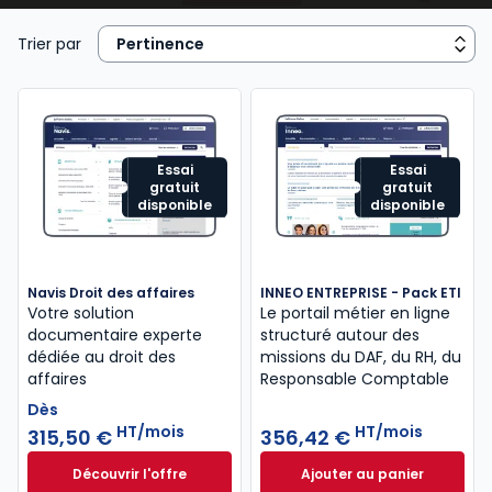
juridique, contrats commerciaux, fiscalité, cadre
réglementaire et légal de l’activité), de la
gestion
Trier par
de ressources humaines
...
Essai
Essai
gratuit
gratuit
disponible
disponible
Navis Droit des affaires
INNEO ENTREPRISE - Pack ETI
Votre solution
Le portail métier en ligne
documentaire experte
structuré autour des
dédiée au droit des
missions​ du DAF, du RH, du
affaires
Responsable Comptable
Dès
HT/mois
HT/mois
315,50 €
356,42 €
Découvrir l'offre
Ajouter au panier
Navis Droit des affaires à partir de
INNEO ENTREPRISE 