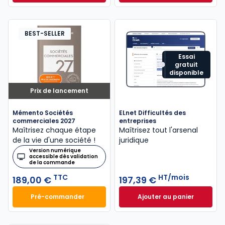
Dès
315,50 €
HT/mois
BEST-SELLER
Essai
gratuit
disponible
Prix de lancement
Mémento Sociétés
ELnet Difficultés des
commerciales 2027
entreprises
Maîtrisez chaque étape
Maîtrisez tout l'arsenal
de la vie d'une société !
juridique
Version numérique
accessible dès validation
de la commande
TTC
HT/mois
189,00 €
197,39 €
Pré-commander
Ajouter au panier
Mémento Sociétés commerciales 2027 à 189,00 € T
ELnet Difficultés 