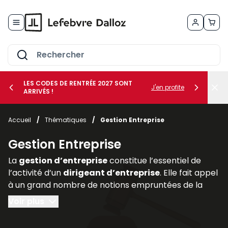
Allez au contenu
LES CODES DE RENTRÉE 2027 SONT
J'en profite
ARRIVÉS !
her le sous-menu Vos métiers
Accueil
/
Thématiques
/
Gestion Entreprise
her le sous-menu Vos besoins
Gestion Entreprise
La
gestion d’entreprise
constitue l’essentiel de
l’activité d’un
dirigeant d’entreprise
. Elle fait appel
à un grand nombre de notions empruntées de la
comptabilité, de la finance (
gestion des risques
au
Voir plus
moyen de la
gestion des actifs
et des
assurances
professionnelles
), du
droit des affaires
(statut