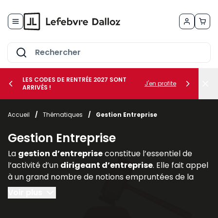
Allez au contenu
LES CODES DE RENTRÉE 2027 SONT
J'en profite
ARRIVÉS !
her le sous-menu Vos métiers
Accueil
/
Thématiques
/
Gestion Entreprise
her le sous-menu Vos besoins
Gestion Entreprise
La
gestion d’entreprise
constitue l’essentiel de
l’activité d’un
dirigeant d’entreprise
. Elle fait appel
à un grand nombre de notions empruntées de la
comptabilité, de la finance (
gestion des risques
au
Voir plus
moyen de la
gestion des actifs
et des
assurances
professionnelles
), du
droit des affaires
(statut