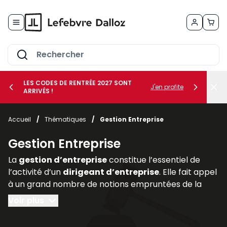
Allez au contenu
LES CODES DE RENTRÉE 2027 SONT
J'en profite
ARRIVÉS !
her le sous-menu Vos métiers
Accueil
/
Thématiques
/
Gestion Entreprise
her le sous-menu Vos besoins
Gestion Entreprise
La
gestion d’entreprise
constitue l’essentiel de
l’activité d’un
dirigeant d’entreprise
. Elle fait appel
à un grand nombre de notions empruntées de la
comptabilité, de la finance (
gestion des risques
au
Voir plus
moyen de la
gestion des actifs
et des
assurances
professionnelles
), du
droit des affaires
(statut