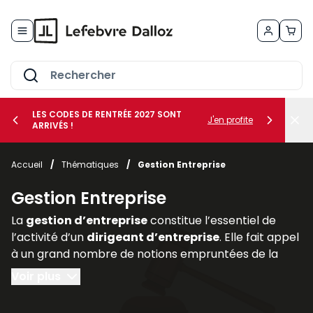
Allez au contenu
LES CODES DE RENTRÉE 2027 SONT
J'en profite
ARRIVÉS !
her le sous-menu Vos métiers
Accueil
/
Thématiques
/
Gestion Entreprise
her le sous-menu Vos besoins
Gestion Entreprise
La
gestion d’entreprise
constitue l’essentiel de
l’activité d’un
dirigeant d’entreprise
. Elle fait appel
à un grand nombre de notions empruntées de la
comptabilité, de la finance (
gestion des risques
au
Voir plus
moyen de la
gestion des actifs
et des
assurances
professionnelles
), du
droit des affaires
(statut