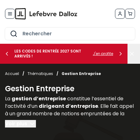
Allez au contenu
LES CODES DE RENTRÉE 2027 SONT
J'en profite
ARRIVÉS !
her le sous-menu Vos métiers
Accueil
/
Thématiques
/
Gestion Entreprise
her le sous-menu Vos besoins
Gestion Entreprise
La
gestion d’entreprise
constitue l’essentiel de
l’activité d’un
dirigeant d’entreprise
. Elle fait appel
à un grand nombre de notions empruntées de la
comptabilité, de la finance (
gestion des risques
au
Voir plus
moyen de la
gestion des actifs
et des
assurances
professionnelles
), du
droit des affaires
(statut