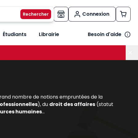
Connexion
Étudiants
Librairie
Besoin d'aide
os métiers
her le sous-menu Vos besoins
n grand nombre de notions empruntées de la
ofessionnelles
), du
droit des affaires
(statut
ources humaines
...