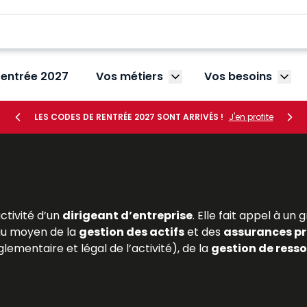
rentrée 2027
Vos métiers
Vos besoins
Afficher le sous-menu V
Affic
LES CODES DE RENTRÉE 2027 SONT ARRIVÉS !
J'en profite
activité d’un
dirigeant d’entreprise
. Elle fait appel à u
u moyen de la
gestion des actifs
et des
assurances pr
lementaire et légal de l’activité), de la
gestion de ress