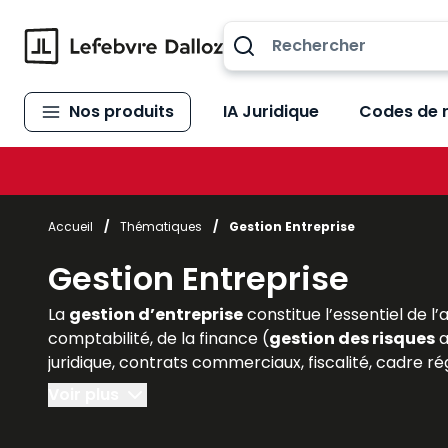
Allez au contenu
Nos produits
IA Juridique
Codes de 
Accueil
/
Thématiques
/
Gestion Entreprise
Gestion Entreprise
La
gestion d’entreprise
constitue l’essentiel de l’
comptabilité, de la finance (
gestion des risques
a
juridique, contrats commerciaux, fiscalité, cadre rég
Voir plus