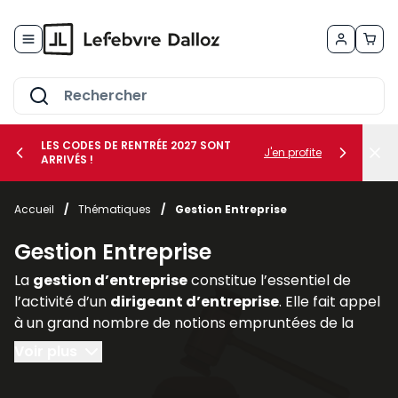
Allez au contenu
LES CODES DE RENTRÉE 2027 SONT
J'en profite
ARRIVÉS !
her le sous-menu Vos métiers
Accueil
/
Thématiques
/
Gestion Entreprise
her le sous-menu Vos besoins
Gestion Entreprise
La
gestion d’entreprise
constitue l’essentiel de
l’activité d’un
dirigeant d’entreprise
. Elle fait appel
à un grand nombre de notions empruntées de la
comptabilité, de la finance (
gestion des risques
au
Voir plus
moyen de la
gestion des actifs
et des
assurances
professionnelles
), du
droit des affaires
(statut