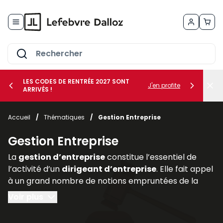
Allez au contenu
LES CODES DE RENTRÉE 2027 SONT
J'en profite
ARRIVÉS !
her le sous-menu Vos métiers
Accueil
/
Thématiques
/
Gestion Entreprise
her le sous-menu Vos besoins
Gestion Entreprise
La
gestion d’entreprise
constitue l’essentiel de
l’activité d’un
dirigeant d’entreprise
. Elle fait appel
à un grand nombre de notions empruntées de la
comptabilité, de la finance (
gestion des risques
au
Voir plus
moyen de la
gestion des actifs
et des
assurances
professionnelles
), du
droit des affaires
(statut