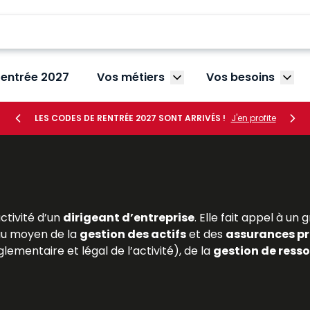
rentrée 2027
Vos métiers
Vos besoins
Afficher le sous-menu V
Affic
LES CODES DE RENTRÉE 2027 SONT ARRIVÉS !
J'en profite
activité d’un
dirigeant d’entreprise
. Elle fait appel à u
u moyen de la
gestion des actifs
et des
assurances pr
lementaire et légal de l’activité), de la
gestion de ress