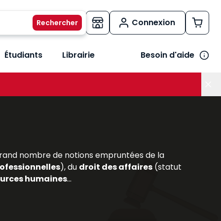
Connexion
Étudiants
Librairie
Besoin d'aide
os métiers
her le sous-menu Vos besoins
n grand nombre de notions empruntées de la
ofessionnelles
), du
droit des affaires
(statut
ources humaines
...