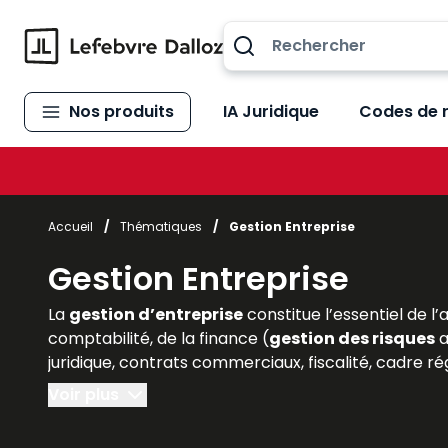
Allez au contenu
Nos produits
IA Juridique
Codes de 
Accueil
/
Thématiques
/
Gestion Entreprise
Gestion Entreprise
La
gestion d’entreprise
constitue l’essentiel de l’
comptabilité, de la finance (
gestion des risques
a
juridique, contrats commerciaux, fiscalité, cadre rég
Voir plus