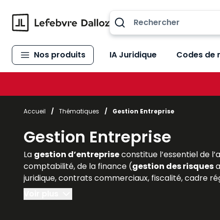
Allez au contenu
Nos produits
IA Juridique
Codes de 
Accueil
/
Thématiques
/
Gestion Entreprise
Gestion Entreprise
La
gestion d’entreprise
constitue l’essentiel de l’
comptabilité, de la finance (
gestion des risques
a
juridique, contrats commerciaux, fiscalité, cadre rég
Voir plus