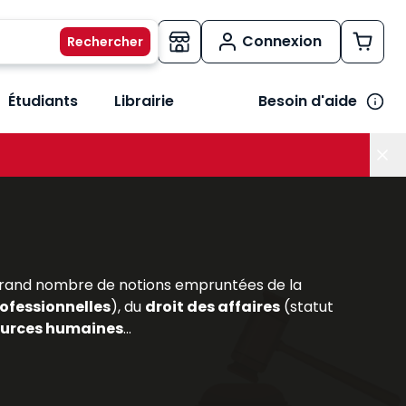
Connexion
Étudiants
Librairie
Besoin d'aide
os métiers
her le sous-menu Vos besoins
n grand nombre de notions empruntées de la
ofessionnelles
), du
droit des affaires
(statut
ources humaines
...