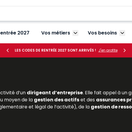
rentrée 2027
Vos métiers
Vos besoins
Afficher le sous-menu V
Affic
LES CODES DE RENTRÉE 2027 SONT ARRIVÉS !
J'en profite
activité d’un
dirigeant d’entreprise
. Elle fait appel à u
u moyen de la
gestion des actifs
et des
assurances pr
lementaire et légal de l’activité), de la
gestion de ress