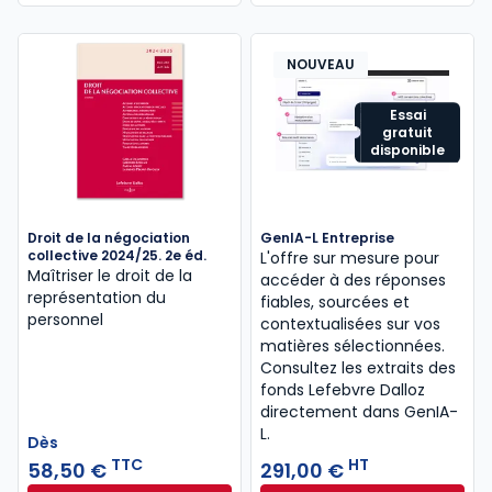
hotellerie
- HCR).
NOUVEAU
Un
accord collectif
peut concerner une seule
Essai
branche (accord professionnel ou de branche) ou
gratuit
un ensemble de branches (
accord collectif
disponible
interbranche
ou
interprofessionnel
).
Droit de la négociation
GenIA-L Entreprise
A noter : une
collective 2024/25. 2e éd.
convention collective
ou un
accord
L'offre sur mesure pour
Maîtriser le droit de la
accéder à des réponses
collectif
, qu’ils soient de branche ou d’entreprise,
représentation du
fiables, sourcées et
n’a plus à être déposé(e) à la
DIRECCTE
. Il (elle)
personnel
contextualisées sur vos
doit être déposé(e) sur la plateforme de
matières sélectionnées.
téléprocédure dénommée « TéléAccords».
Consultez les extraits des
fonds Lefebvre Dalloz
directement dans GenIA-
L.
Dès
TTC
HT
58,50 €
291,00 €