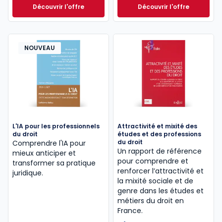
Découvrir l'offre
Découvrir l'offre
Droit de la négociation collective 2024/25. 2e éd. à 
GenIA-L Entreprise
Dès
58,50 €
TTC
NOUVEAU
L'IA pour les professionnels
Attractivité et mixité des
du droit
études et des professions
du droit
Comprendre l'IA pour
Un rapport de référence
mieux anticiper et
pour comprendre et
transformer sa pratique
renforcer l’attractivité et
juridique.
la mixité sociale et de
genre dans les études et
métiers du droit en
France.