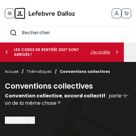
Allez au contenu
LES CODES DE RENTRÉE 2027 SONT
J'en profite
ARRIVÉS !
her le sous-menu Vos métiers
Accueil
/
Thématiques
/
Conventions collectives
her le sous-menu Vos besoins
Conventions collectives
Convention collective
,
accord collectif
: parle-t-
on de la même chose ?
Une
convention collective
a vocation à traiter
Voir plus
l’ensemble des matières relevant de la négociation
collective pour toutes les catégories