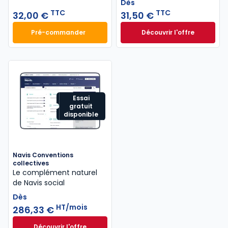
Dès
TTC
TTC
32,00 €
31,50 €
Pré-commander
Découvrir l'offre
L'IA pour les professionnels du droit à 32,00 € TTC
Attractivité et mi
Dès
31,50 €
TTC
Essai
gratuit
disponible
Navis Conventions
collectives
Le complément naturel
de Navis social
Dès
HT/mois
286,33 €
Découvrir l'offre