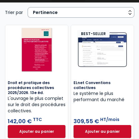
professionnelles intéressées. L’accord collectif, lui,
ne traite que d’un ou quelques sujets déterminés
Trier par
dans cet ensemble.
Une
convention collective
, professionnelle ou de
BEST-SELLER
branche, couvre tout ou partie d’une activité
professionnelle (ex. : convention collective Syntec,
convention
collective chimie, convention collective du
commerce de gros). Son champ territorial peut être
national (
Convention collective nationale
ou
Droit et pratique des
ELnet Conventions
CCN) mais
procédures collectives
collectives
aussi régional, départemental ou local.
2025/2026. 13e éd.
Le système le plus
L'ouvrage le plus complet
performant du marché
sur le droit des procédures
Remarque : certains secteurs d’activité disposent à
collectives.
la fois d’une
CCN
et de conventions collectives
TTC
HT/mois
142,00 €
309,55 €
régionales ou départementales (ex. :
convention
collective métallurgie
,
convention collective
Ajouter au panier
Ajouter au panier
Droit et pratique des procédures collectives 2025/2
ELnet Conventions
BTP
,
convention collective restauration et