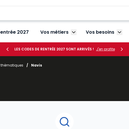
rentrée 2027
Vos métiers
Vos besoins
Afficher le sous-menu V
Affic
LES CODES DE RENTRÉE 2027 SONT ARRIVÉS !
J'en profite
r thématiques
/
Navis