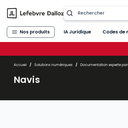
Allez au contenu
Nos produits
IA Juridique
Codes de 
Accueil
/
Solutions numériques
/
Documentation experte pa
Navis