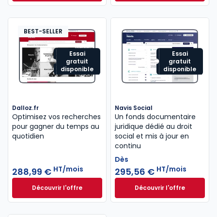
Dès
440,58 €
HT/mois
BEST-SELLER
Essai
Essai
gratuit
gratuit
disponible
disponible
Dalloz.fr
Navis Social
Optimisez vos recherches
Un fonds documentaire
pour gagner du temps au
juridique dédié au droit
quotidien
social et mis à jour en
continu
Dès
HT/mois
HT/mois
288,99 €
295,56 €
Découvrir l'offre
Découvrir l'offre
Dalloz.fr à partir de 288,99 €
HT/mois
Navis Social à part
Dès
295,56 €
HT/mois