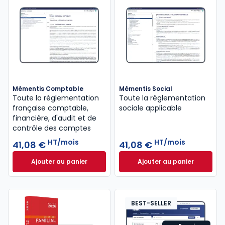
Mémentis Comptable
Mémentis Social
Toute la réglementation
Toute la réglementation
française comptable,
sociale applicable
financière, d'audit et de
contrôle des comptes
HT/mois
HT/mois
41,08 €
41,08 €
Ajouter au panier
Ajouter au panier
Mémentis Comptable à 41,08 €
HT/mois
Mémentis Social à
BEST-SELLER