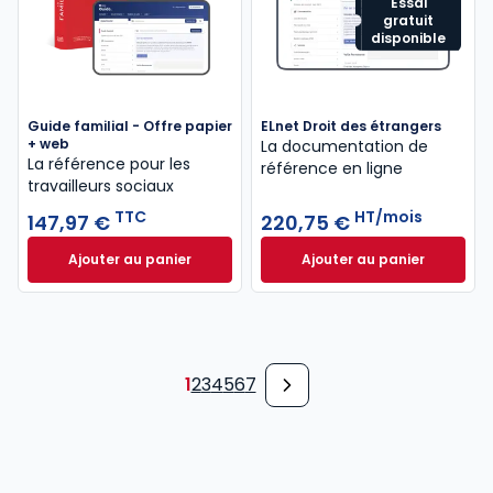
Essai
gratuit
disponible
Guide familial - Offre papier
ELnet Droit des étrangers
+ web
La documentation de
La référence pour les
référence en ligne
travailleurs sociaux
TTC
HT/mois
147,97 €
220,75 €
Ajouter au panier
Ajouter au panier
Guide familial - Offre papier + web à 147,97 € TTC
ELnet Droit des ét
1
2
3
4
5
6
7