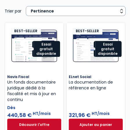
Trier par
BEST-SELLER
BEST-SELLER
Essai
Essai
gratuit
gratuit
disponible
disponible
Navis Fiscal
ELnet Social
Un fonds documentaire
La documentation de
juridique dédié à la
référence en ligne
fiscalité et mis à jour en
continu
Dès
HT/mois
HT/mois
440,58 €
321,96 €
Découvrir l'offre
Ajouter au panier
Navis Fiscal à partir de
ELnet Social à 321