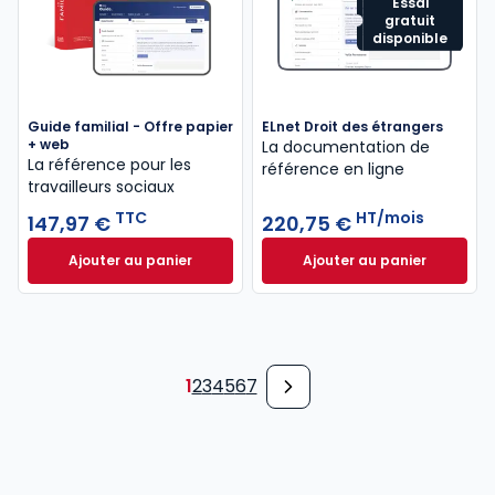
Essai
gratuit
disponible
Guide familial - Offre papier
ELnet Droit des étrangers
+ web
La documentation de
La référence pour les
référence en ligne
travailleurs sociaux
TTC
HT/mois
147,97 €
220,75 €
Ajouter au panier
Ajouter au panier
Guide familial - Offre papier + web à 147,97 € TTC
ELnet Droit des ét
1
2
3
4
5
6
7