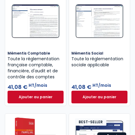
Mémentis Comptable
Mémentis Social
Toute la réglementation
Toute la réglementation
française comptable,
sociale applicable
financière, d'audit et de
contrôle des comptes
HT/mois
HT/mois
41,08 €
41,08 €
Ajouter au panier
Ajouter au panier
Mémentis Comptable à 41,08 €
HT/mois
Mémentis Social à
BEST-SELLER