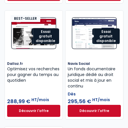
Dès
440,58 €
HT/mois
BEST-SELLER
Essai
Essai
gratuit
gratuit
disponible
disponible
Dalloz.fr
Navis Social
Optimisez vos recherches
Un fonds documentaire
pour gagner du temps au
juridique dédié au droit
quotidien
social et mis à jour en
continu
Dès
HT/mois
HT/mois
288,99 €
295,56 €
Découvrir l'offre
Découvrir l'offre
Dalloz.fr à partir de 288,99 €
HT/mois
Navis Social à part
Dès
295,56 €
HT/mois