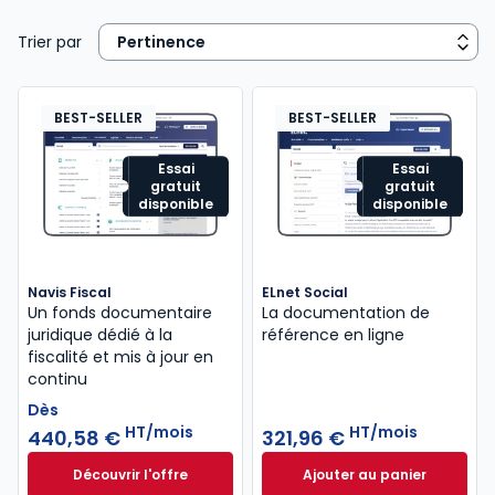
Trier par
BEST-SELLER
BEST-SELLER
Essai
Essai
gratuit
gratuit
disponible
disponible
Navis Fiscal
ELnet Social
Un fonds documentaire
La documentation de
juridique dédié à la
référence en ligne
fiscalité et mis à jour en
continu
Dès
HT/mois
HT/mois
440,58 €
321,96 €
Découvrir l'offre
Ajouter au panier
Navis Fiscal à partir de
ELnet Social à 321