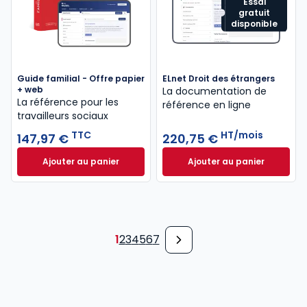
Essai
gratuit
disponible
Guide familial - Offre papier
ELnet Droit des étrangers
+ web
La documentation de
La référence pour les
référence en ligne
travailleurs sociaux
TTC
HT/mois
147,97 €
220,75 €
Ajouter au panier
Ajouter au panier
Guide familial - Offre papier + web à 147,97 € TTC
ELnet Droit des ét
1
2
3
4
5
6
7