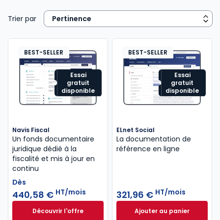
Trier par
BEST-SELLER
BEST-SELLER
Essai
Essai
gratuit
gratuit
disponible
disponible
Navis Fiscal
ELnet Social
Un fonds documentaire
La documentation de
juridique dédié à la
référence en ligne
fiscalité et mis à jour en
continu
Dès
HT/mois
HT/mois
440,58 €
321,96 €
Découvrir l'offre
Ajouter au panier
Navis Fiscal à partir de
ELnet Social à 321