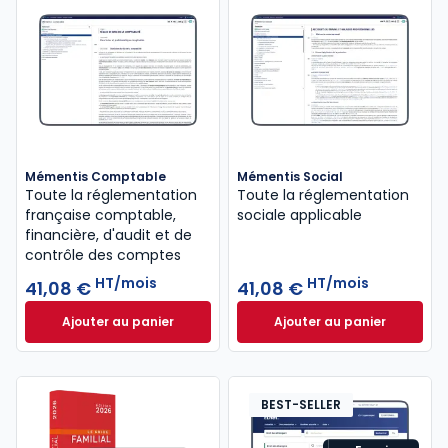
Mémentis Comptable
Mémentis Social
Toute la réglementation
Toute la réglementation
française comptable,
sociale applicable
financière, d'audit et de
contrôle des comptes
HT/mois
HT/mois
41,08 €
41,08 €
Ajouter au panier
Ajouter au panier
Mémentis Comptable à 41,08 €
HT/mois
Mémentis Social à
BEST-SELLER