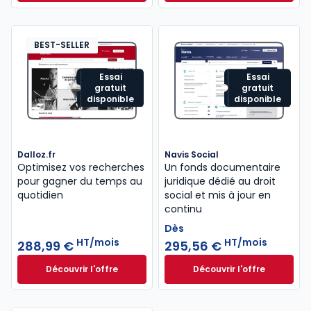
Dès
440,58 €
HT/mois
BEST-SELLER
Essai
Essai
gratuit
gratuit
disponible
disponible
Dalloz.fr
Navis Social
Optimisez vos recherches
Un fonds documentaire
pour gagner du temps au
juridique dédié au droit
quotidien
social et mis à jour en
continu
Dès
HT/mois
HT/mois
288,99 €
295,56 €
Découvrir l'offre
Découvrir l'offre
Dalloz.fr à partir de 288,99 €
HT/mois
Navis Social à part
Dès
295,56 €
HT/mois