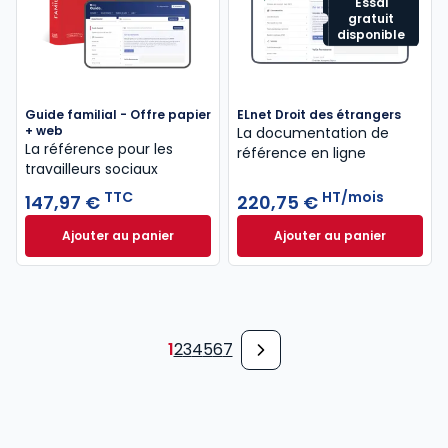
Essai
gratuit
disponible
Guide familial - Offre papier
ELnet Droit des étrangers
+ web
La documentation de
La référence pour les
référence en ligne
travailleurs sociaux
TTC
HT/mois
147,97 €
220,75 €
Ajouter au panier
Ajouter au panier
Guide familial - Offre papier + web à 147,97 € TTC
ELnet Droit des ét
1
2
3
4
5
6
7