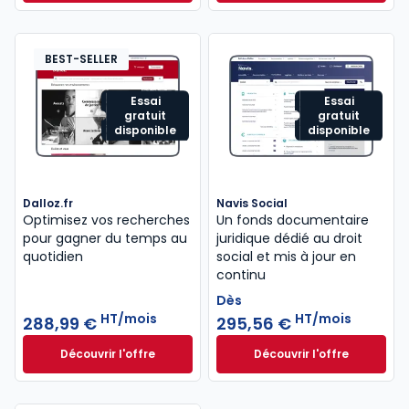
Dès
440,58 €
HT/mois
BEST-SELLER
Essai
Essai
gratuit
gratuit
disponible
disponible
Dalloz.fr
Navis Social
Optimisez vos recherches
Un fonds documentaire
pour gagner du temps au
juridique dédié au droit
quotidien
social et mis à jour en
continu
Dès
HT/mois
HT/mois
288,99 €
295,56 €
Découvrir l'offre
Découvrir l'offre
Dalloz.fr à partir de 288,99 €
HT/mois
Navis Social à part
Dès
295,56 €
HT/mois