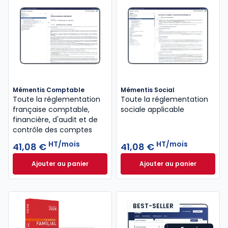
Mémentis Comptable
Mémentis Social
Toute la réglementation
Toute la réglementation
française comptable,
sociale applicable
financière, d'audit et de
contrôle des comptes
HT/mois
HT/mois
41,08 €
41,08 €
Ajouter au panier
Ajouter au panier
Mémentis Comptable à 41,08 €
HT/mois
Mémentis Social à
BEST-SELLER