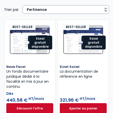
Trier par
BEST-SELLER
BEST-SELLER
Essai
Essai
gratuit
gratuit
disponible
disponible
Navis Fiscal
ELnet Social
Un fonds documentaire
La documentation de
juridique dédié à la
référence en ligne
fiscalité et mis à jour en
continu
Dès
HT/mois
HT/mois
440,58 €
321,96 €
Découvrir l'offre
Ajouter au panier
Navis Fiscal à partir de
ELnet Social à 321