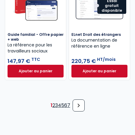
Essai
gratuit
disponible
Guide familial - Offre papier
ELnet Droit des étrangers
+ web
La documentation de
La référence pour les
référence en ligne
travailleurs sociaux
TTC
HT/mois
147,97 €
220,75 €
Ajouter au panier
Ajouter au panier
Guide familial - Offre papier + web à 147,97 € TTC
ELnet Droit des ét
1
2
3
4
5
6
7