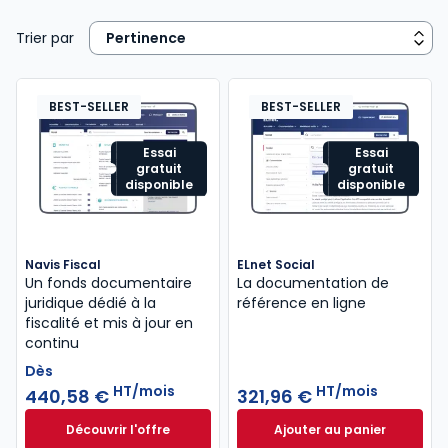
Trier par
BEST-SELLER
BEST-SELLER
Essai
Essai
gratuit
gratuit
disponible
disponible
Navis Fiscal
ELnet Social
Un fonds documentaire
La documentation de
juridique dédié à la
référence en ligne
fiscalité et mis à jour en
continu
Dès
HT/mois
HT/mois
440,58 €
321,96 €
Découvrir l'offre
Ajouter au panier
Navis Fiscal à partir de
ELnet Social à 321