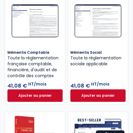
Mémentis Comptable
Mémentis Social
Toute la réglementation
Toute la réglementation
française comptable,
sociale applicable
financière, d'audit et de
contrôle des comptes
HT/mois
HT/mois
41,08 €
41,08 €
Ajouter au panier
Ajouter au panier
Mémentis Comptable à 41,08 €
HT/mois
Mémentis Social à
BEST-SELLER