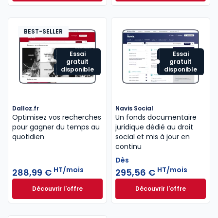
Dès
440,58 €
HT/mois
BEST-SELLER
Essai
Essai
gratuit
gratuit
disponible
disponible
Dalloz.fr
Navis Social
Optimisez vos recherches
Un fonds documentaire
pour gagner du temps au
juridique dédié au droit
quotidien
social et mis à jour en
continu
Dès
HT/mois
HT/mois
288,99 €
295,56 €
Découvrir l'offre
Découvrir l'offre
Dalloz.fr à partir de 288,99 €
HT/mois
Navis Social à part
Dès
295,56 €
HT/mois