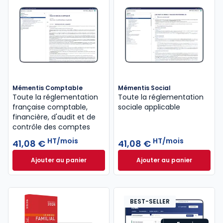
Mémentis Comptable
Mémentis Social
Toute la réglementation
Toute la réglementation
française comptable,
sociale applicable
financière, d'audit et de
contrôle des comptes
HT/mois
HT/mois
41,08 €
41,08 €
Ajouter au panier
Ajouter au panier
Mémentis Comptable à 41,08 €
HT/mois
Mémentis Social à
BEST-SELLER