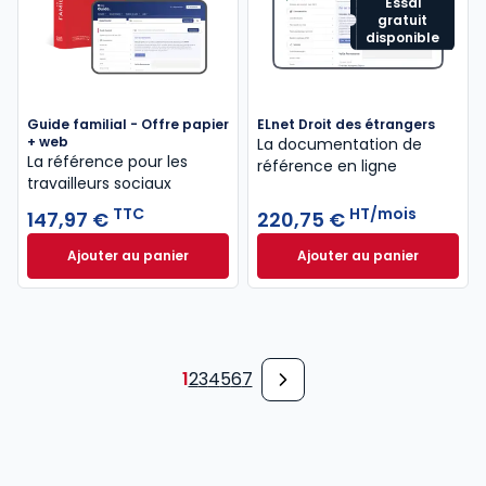
Essai
gratuit
disponible
Guide familial - Offre papier
ELnet Droit des étrangers
+ web
La documentation de
La référence pour les
référence en ligne
travailleurs sociaux
TTC
HT/mois
147,97 €
220,75 €
Ajouter au panier
Ajouter au panier
Guide familial - Offre papier + web à 147,97 € TTC
ELnet Droit des ét
1
2
3
4
5
6
7