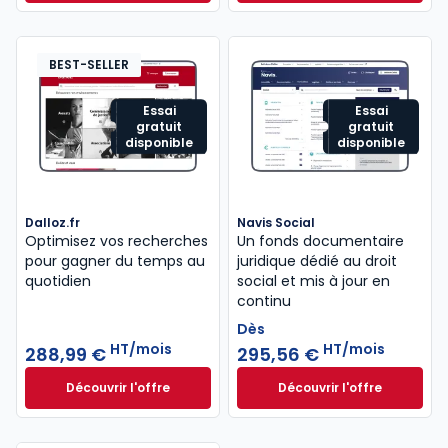
Dès
440,58 €
HT/mois
BEST-SELLER
Essai
Essai
gratuit
gratuit
disponible
disponible
Dalloz.fr
Navis Social
Optimisez vos recherches
Un fonds documentaire
pour gagner du temps au
juridique dédié au droit
quotidien
social et mis à jour en
continu
Dès
HT/mois
HT/mois
288,99 €
295,56 €
Découvrir l'offre
Découvrir l'offre
Dalloz.fr à partir de 288,99 €
HT/mois
Navis Social à part
Dès
295,56 €
HT/mois