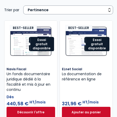
Trier par
BEST-SELLER
BEST-SELLER
Essai
Essai
gratuit
gratuit
disponible
disponible
Navis Fiscal
ELnet Social
Un fonds documentaire
La documentation de
juridique dédié à la
référence en ligne
fiscalité et mis à jour en
continu
Dès
HT/mois
HT/mois
440,58 €
321,96 €
Découvrir l'offre
Ajouter au panier
Navis Fiscal à partir de
ELnet Social à 321