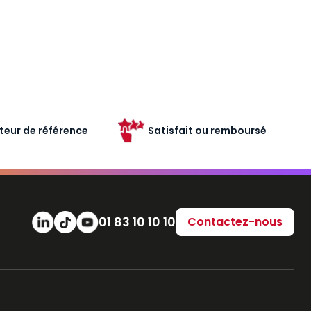
teur de référence
Satisfait ou remboursé
Numéro de téléphone
01 83 10 10 10
Contactez-nous