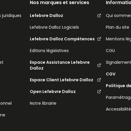
Nos marques et services
Informatio
 juridiques
Lefebvre Dalloz
Qui sommes
Lefebvre Dalloz Logiciels
Plan du site
Lefebvre Dalloz Compétences
Mentions lé
Editions législatives
CGU
et
Espace Assistance Lefebvre
Signalemen
Dalloz
CGV
Espace Client Lefebvre Dalloz
Politique d
Open Lefebvre Dalloz
Paramétrage
sonnel
Notre librairie
Accessibilit
ine