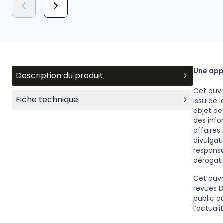
Une appr
Description du produit
Cet ouvr
Fiche technique
issu de 
objet de
des info
affaires 
divulgat
responsa
dérogati
Cet ouvr
revues D
public o
l’actualit