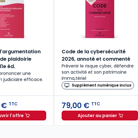
 d'argumentation
Code de la cybersécurité
 de plaidoirie
2026, annoté et commenté
1e éd.
Prévenir le risque cyber, défendre
son activité et son patrimoine
 prononcer une
imma,tériel
judiciaire efficace.
Supplément numérique inclus
 €
79,00 €
TTC
TTC
rir l'offre
Ajouter au panier
€
TTC
Petit traité d'argumentation judiciaire et de plaidoirie 20
Code de la cybe