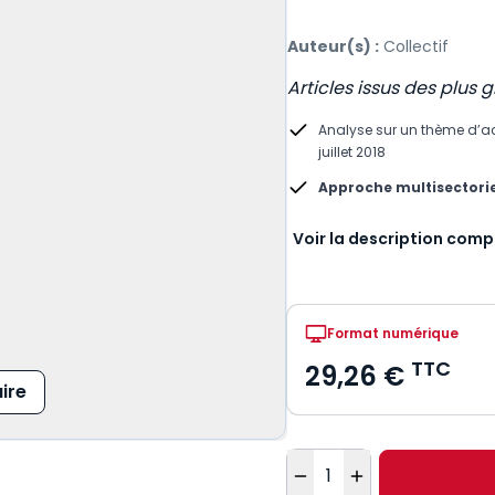
Auteur(s) :
Collectif
Articles issus des plus
Analyse sur un thème d’ac
juillet 2018
Approche multisectoriel
Voir la description comp
Format numérique
TTC
29,26 €
ire
Quantité