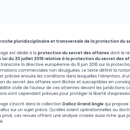
oche pluridisciplinaire et transversale de la protection du s
age est dédié à la
protection du secret des affaires
dont le ré
la
loi du 30 juillet 2018 relative à la protection du secret des af
 transcrire la directive européenne du 8 juin 2016 sur la protectio
rmations commerciales non divulguées. Le texte définit la notio
et précise ensuite les conditions dans lesquelles l’obtention, d’uti
ion du secret des affaires sont illicites et susceptibles en cons
bilité civile de l’auteur de ces atteintes devant les juridictions
ons sont cependant prévues pour protéger la liberté d’expressio
age s'inscrit dans la collection
Dalloz Grand Angle
qui propose 
alloz sur un sujet précis. Qu’elles soient opérationnelles ou doctr
u privé, ces revues offrent une analyse croisée aussi riche que 
é.