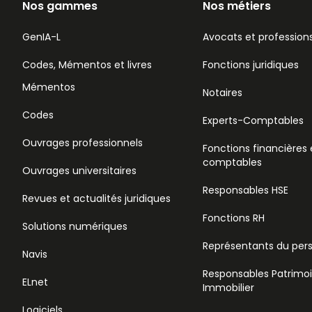
Nos gammes
Nos métiers
GenIA-L
Avocats et professions
Codes, Mémentos et livres
Fonctions juridiques
Mémentos
Notaires
Codes
Experts-Comptables
Ouvrages professionnels
Fonctions financières 
comptables
Ouvrages universitaires
Responsables HSE
Revues et actualités juridiques
Fonctions RH
Solutions numériques
Représentants du per
Navis
Responsables Patrimo
ELnet
Immobilier
Logiciels