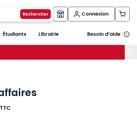
Connexion
Étudiants
Librairie
Besoin d'aide
os métiers
her le sous-menu Vos besoins
affaires
TTC