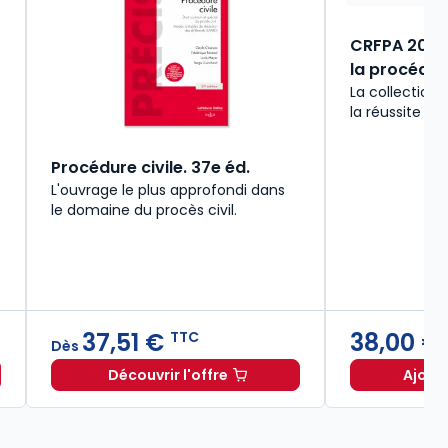
CRFPA 2026 -
la procédure
La collection
la réussite du
Procédure civile. 37e éd.
L'ouvrage le plus approfondi dans
le domaine du procès civil.
37,51 €
38,00 €
TTC
Dès
Découvrir l'offre
Ajout
26/2027. 11e éd. à partir de
rsécurité 2026, annoté et commenté à 79,00 € TTC
Dès
36,00 €
TTC
Procédure civile. 37e éd. à partir de
D