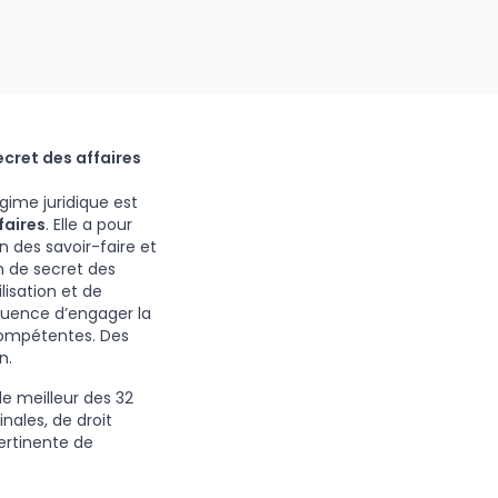
ecret des affaires
gime juridique est
faires
. Elle a pour
n des savoir-faire et
n de secret des
lisation et de
équence d’engager la
 compétentes. Des
n.
le meilleur des 32
inales, de droit
pertinente de