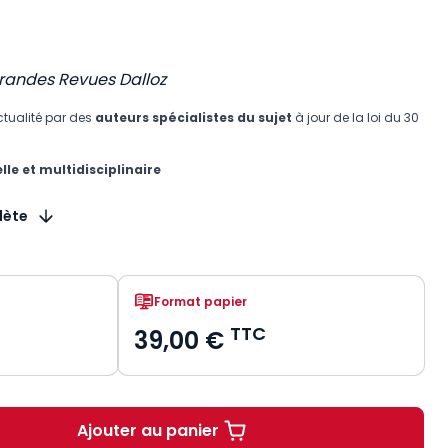
 grandes Revues Dalloz
tualité par des
auteurs spécialistes du sujet
à jour de la loi du 30
le et multidisciplinaire
lète
Format papier
TTC
39,00 €
Ajouter au panier
Secret des affaires à part