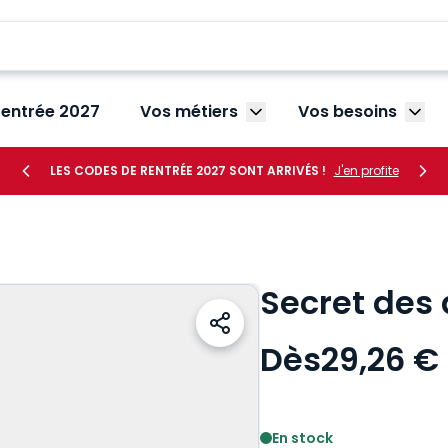
rentrée 2027
Vos métiers
Vos besoins
Afficher le sous-menu V
Affic
LES CODES DE RENTRÉE 2027 SONT ARRIVÉS !
J'en profite
Secret des 
Dès
29,26 €
Voir le détail des avis
En stock