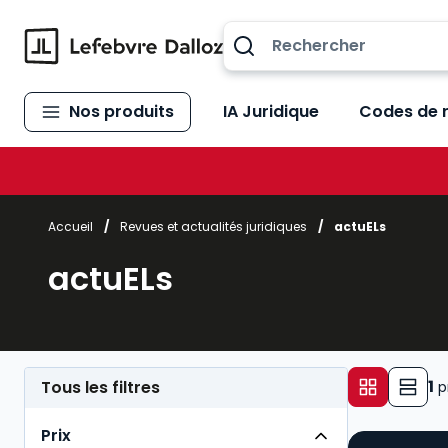
Allez au contenu
Nos produits
IA Juridique
Codes de 
Accueil
/
Revues et actualités juridiques
/
actuELs
actuELs
1
Tous les filtres
p
Prix