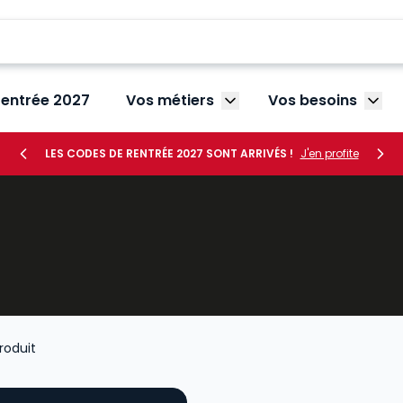
rentrée 2027
Vos métiers
Vos besoins
Afficher le sous-menu V
Affic
LES CODES DE RENTRÉE 2027 SONT ARRIVÉS !
J'en profite
roduit