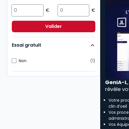
Valider
Essai gratuit
Non
1
GenIA-L
révèle vo
Votre pro
clin d’oeil
Vos proces
administra
Vos équip