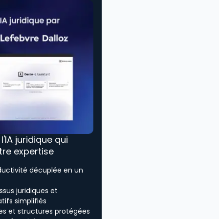
, l'IA juridique qui
tre expertise
ductivité décuplée en un
sus juridiques et
tifs simplifiés
es et structures protégées