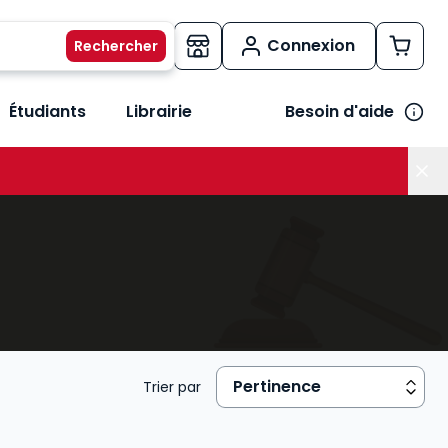
Connexion
Étudiants
Librairie
Besoin d'aide
os métiers
her le sous-menu Vos besoins
Trier par